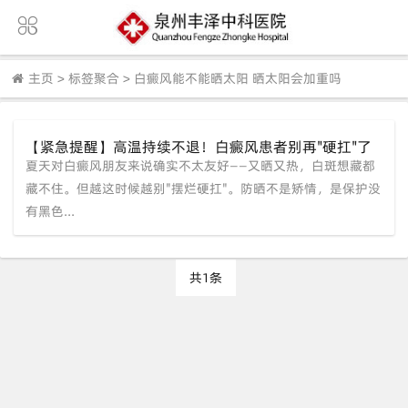
主页
>
标签聚合
>
白癜风能不能晒太阳 晒太阳会加重吗
【紧急提醒】高温持续不退！白癜风患者别再"硬扛"了
夏天对白癜风朋友来说确实不太友好——又晒又热，白斑想藏都
——这份夏日防护清单请收好
藏不住。但越这时候越别"摆烂硬扛"。防晒不是矫情，是保护没
有黑色...
共1条