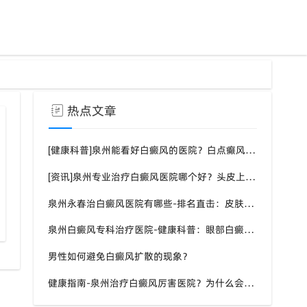
热点文章
[健康科普]泉州能看好白癜风的医院？白点癫风需要注意什么饮食？
[资讯]泉州专业治疗白癜风医院哪个好？头皮上有一块白色厚厚的头皮？
泉州永春治白癜风医院有哪些-排名直击：皮肤白斑是什么原因导致的？
泉州白癜风专科治疗医院-健康科普：眼部白癜风症状？
男性如何避免白癜风扩散的现象？
健康指南-泉州治疗白癜风厉害医院？为什么会长白斑的原因？