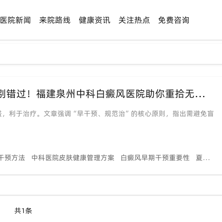
医院新闻
来院路线
健康资讯
关注热点
免费咨询
【早干预·规范治】「夏季黄金治疗期」别错过！福建泉州中科白癜风医院助你重拾无瑕肌肤
盛，利于治疗。文章强调“早干预、规范治”的核心原则，指出需避免盲
干预方法
中科医院皮肤健康管理方案
白癜风早期干预重要性
夏季黄金期皮肤色素恢复指导
共1条