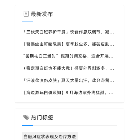
最新发布
「三伏天白斑养护干货」饮食作息双调节，减少白斑加重诱因，福建泉州中科白癜风医院为福建白斑群体科普实用知识
【警惕蚊虫叮咬隐患】夏季蚊虫多，抓破皮肤易触发同形反应，福建泉州中科白癜风医院提醒白癜风患者做好防蚊护理
“暑期祛白正当时” 假期时间充裕，适合开展白斑系统干预，福建泉州中科白癜风医院分型分期定制白斑康复方案
（稳定期白斑也不能大意）盛夏外界刺激多，忽视防护也会复发，福建泉州中科白癜风医院分享白癜风夏季维持护理知识
「汗液盐渍伤皮肤」夏天大量出汗，盐分滞留刺激白斑患处，福建泉州中科白癜风医院讲解白癜风患者夏日皮肤清洁要点
【海边游玩白斑须知】8 月海边紫外线猛烈，白斑部位缺少黑色素保护，福建泉州中科白癜风医院科普出游白斑防护方案
热门标签
白癜风症状表现及治疗方法