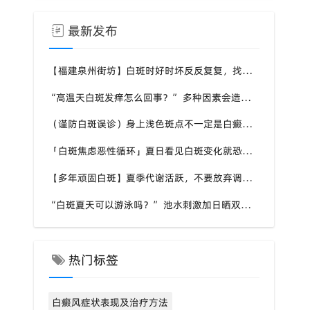
最新发布
【福建泉州街坊】白斑时好时坏反反复复，找不准诱因，泉州中科白癜风医院帮梳理夏季白斑波动各类诱因
“高温天白斑发痒怎么回事？” 多种因素会造成白斑处瘙痒，泉州中科白癜风医院讲解白斑发痒的处理方式
（谨防白斑误诊）身上浅色斑点不一定是白癜风，盲目用药危害皮肤，泉州中科白癜风医院建议先明确白斑类型
「白斑焦虑恶性循环」夏日看见白斑变化就恐慌，负面情绪反加重病情，泉州中科白癜风医院呼吁放平心态应对
【多年顽固白斑】夏季代谢活跃，不要放弃调理机会，泉州中科白癜风医院建议结合自身情况定制改善思路
“白斑夏天可以游泳吗？” 池水刺激加日晒双重考验，泉州中科白癜风医院告知白癜风人群游泳防护要点
热门标签
白癜风症状表现及治疗方法