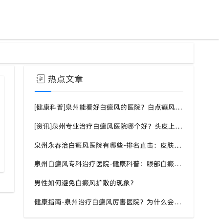
热点文章
[健康科普]泉州能看好白癜风的医院？白点癫风需要注意什么饮食？
[资讯]泉州专业治疗白癜风医院哪个好？头皮上有一块白色厚厚的头皮？
泉州永春治白癜风医院有哪些-排名直击：皮肤白斑是什么原因导致的？
天使基金经济援助额度与使用范围
如何获得白癜风相关心理疏导支持
泉州白癜风专科治疗医院-健康科普：眼部白癜风症状？
男性如何避免白癜风扩散的现象？
健康指南-泉州治疗白癜风厉害医院？为什么会长白斑的原因？