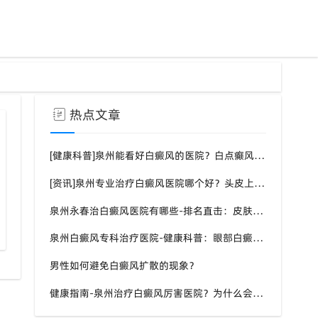
热点文章
[健康科普]泉州能看好白癜风的医院？白点癫风需要注意什么饮食？
[资讯]泉州专业治疗白癜风医院哪个好？头皮上有一块白色厚厚的头皮？
泉州永春治白癜风医院有哪些-排名直击：皮肤白斑是什么原因导致的？
泉州白癜风专科治疗医院-健康科普：眼部白癜风症状？
男性如何避免白癜风扩散的现象？
健康指南-泉州治疗白癜风厉害医院？为什么会长白斑的原因？