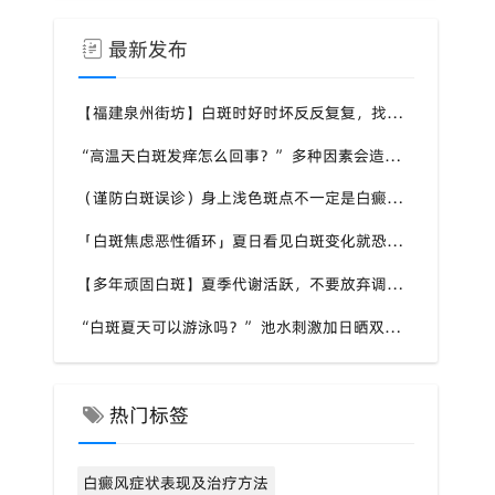
最新发布
【福建泉州街坊】白斑时好时坏反反复复，找不准诱因，泉州中科白癜风医院帮梳理夏季白斑波动各类诱因
“高温天白斑发痒怎么回事？” 多种因素会造成白斑处瘙痒，泉州中科白癜风医院讲解白斑发痒的处理方式
（谨防白斑误诊）身上浅色斑点不一定是白癜风，盲目用药危害皮肤，泉州中科白癜风医院建议先明确白斑类型
「白斑焦虑恶性循环」夏日看见白斑变化就恐慌，负面情绪反加重病情，泉州中科白癜风医院呼吁放平心态应对
【多年顽固白斑】夏季代谢活跃，不要放弃调理机会，泉州中科白癜风医院建议结合自身情况定制改善思路
“白斑夏天可以游泳吗？” 池水刺激加日晒双重考验，泉州中科白癜风医院告知白癜风人群游泳防护要点
热门标签
白癜风症状表现及治疗方法