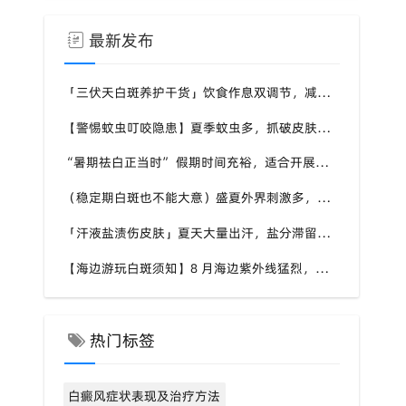
最新发布
「三伏天白斑养护干货」饮食作息双调节，减少白斑加重诱因，福建泉州中科白癜风医院为福建白斑群体科普实用知识
【警惕蚊虫叮咬隐患】夏季蚊虫多，抓破皮肤易触发同形反应，福建泉州中科白癜风医院提醒白癜风患者做好防蚊护理
“暑期祛白正当时” 假期时间充裕，适合开展白斑系统干预，福建泉州中科白癜风医院分型分期定制白斑康复方案
（稳定期白斑也不能大意）盛夏外界刺激多，忽视防护也会复发，福建泉州中科白癜风医院分享白癜风夏季维持护理知识
「汗液盐渍伤皮肤」夏天大量出汗，盐分滞留刺激白斑患处，福建泉州中科白癜风医院讲解白癜风患者夏日皮肤清洁要点
【海边游玩白斑须知】8 月海边紫外线猛烈，白斑部位缺少黑色素保护，福建泉州中科白癜风医院科普出游白斑防护方案
热门标签
白癜风症状表现及治疗方法