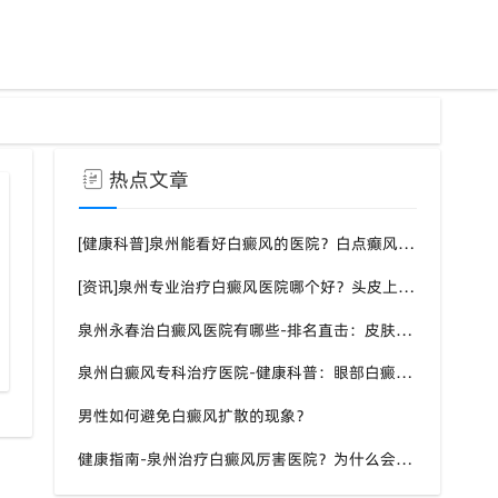
热点文章
[健康科普]泉州能看好白癜风的医院？白点癫风需要注意什么饮食？
[资讯]泉州专业治疗白癜风医院哪个好？头皮上有一块白色厚厚的头皮？
泉州永春治白癜风医院有哪些-排名直击：皮肤白斑是什么原因导致的？
癜风夏季护理锦囊
泉州白癜风专科治疗医院-健康科普：眼部白癜风症状？
男性如何避免白癜风扩散的现象？
健康指南-泉州治疗白癜风厉害医院？为什么会长白斑的原因？