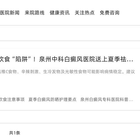
医院新闻
来院路线
健康资讯
关注热点
免费咨询
「端午安康·白斑稳康」佳节将至，警惕饮食“陷阱”！泉州中科白癜风医院送上夏季祛白锦囊
高维C食物、辛辣刺激、生冷发物及光敏性食物可能影响病情稳定。建议
饮食注意事项
夏季白癜风防晒护理要点
泉州白癜风专科医院科普
白
共1条