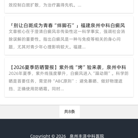
效控制白斑扩散，为治疗赢得先机。...
「别让白斑成为青春“绊脚石”」福建泉州中科白癜风
文章核心在于澄清白癜风非传染性这一科学事实，强调社会消
医院科普：白癜风不传染，科学干预重拾自信
除误解的重要性。指出白癜风是一种与免疫等相关的身心问
题，尤其对青少年心理影响较大。福建...
【2026夏季防晒警报】紫外线“烤”验来袭，泉州中科
2026年夏季，紫外线强度攀升，白癜风进入“躁动期”。科学防
白癜风医院教你科学应对白斑“躁动期”！
晒是首要任务，需坚持“ABC原则”：避免暴晒、做好物理遮
挡、正确使用防晒霜。同时...
共8条
Copyright © 2026
泉州丰泽中科医院