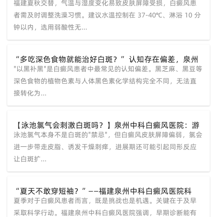
福建夏秋交替，气温与湿度变化易致皮肤屏障受损，白癜风患
入秋之后洗澡习惯也要多注意
者需及时调整洗澡习惯。建议水温控制在 37-40℃、淋浴 10 分
钟以内，选用弱酸性无...
“多吃深色食物就能治好白斑？” 认知存在偏差，泉州
"以黑补黑"是白癜风患者中最常见的认知偏差。黑芝麻、黑豆等
中科白癜风医院科普白癜风营养补充正确方式
深色食物的植物色素与人体黑色素化学结构完全不同，无法直
接转化为...
【泳池氯气会刺激白斑吗？】泉州中科白癜风医院：游
泳池氯气本身不是白斑的"禁忌"，但白癜风皮肤屏障偏弱，氯会
泳后及时清水冲洗，涂抹保湿产品
进一步带走皮脂、诱发干燥刺痒，进展期还可能引起同形反应
让白斑扩...
“夏天不敢穿短袖？”——福建泉州中科白癜风医院科
夏季对于白癜风患者而言，既是挑战也是机遇。关键在于及早
普：现代医学手段丰富，早诊早治轻松过夏
采取科学行动。福建泉州中科白癜风医院强调，早期诊断能有