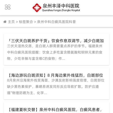
主页
>
标签聚合
>
泉州中科白癜风医院科普
「三伏天白斑养护干货」饮食作息双调节，减少白斑加
三伏天湿热交蒸，是白斑人群需要重点养护的季节。福建泉州
重诱因，福建泉州中科白癜风医院为福建白斑群体科普
实用知识
中科白癜风医院提醒：饮食上多吃富含酪氨酸和铜锌元素的食
物，少吃辛辣与富含维C的食物；作...
【海边游玩白斑须知】8 月海边紫外线猛烈，白斑部位
8月泉州沿海紫外线受海面、沙滩反射影响强度倍增，白斑部位
缺少黑色素保护，福建泉州中科白癜风医院科普出游白
斑防护方案
缺少黑色素保护，暴晒易诱发同形反应导致扩散。防护应遵
循"物理防晒为主、化学...
【福建夏秋交替】泉州中科白癜风医院，白癜风患者，