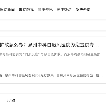
医院新闻
来院路线
健康资讯
关注热点
免费咨询
“同形反应”是真是假？蚊虫叮咬后白斑扩散怎么办？泉州中科白癜风医院为您提供专业解答！
虫叮抓可能引发“同形反应”导致白斑扩散，而紫外线暴晒则会直接损
南
泉州中科白癜风医院308光疗效果
白癜风同形反应预防措施
福建专业看白癜风医院哪家好
共1条