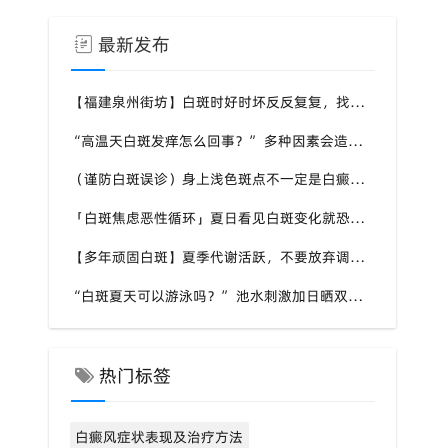
最新发布
【福建泉州街坊】白斑时好时坏反反复复，找不准诱因，泉州中科白癜风医院帮梳理夏季白斑波动各类诱因
“高温天白斑发痒怎么回事？” 多种因素会造成白斑处瘙痒，泉州中科白癜风医院讲解白斑发痒的处理方式
（谨防白斑误诊）身上浅色斑点不一定是白癜风，盲目用药危害皮肤，泉州中科白癜风医院建议先明确白斑类型
「白斑焦虑恶性循环」夏日看见白斑变化就恐慌，负面情绪反加重病情，泉州中科白癜风医院呼吁放平心态应对
【多年顽固白斑】夏季代谢活跃，不要放弃调理机会，泉州中科白癜风医院建议结合自身情况定制改善思路
“白斑夏天可以游泳吗？” 池水刺激加日晒双重考验，泉州中科白癜风医院告知白癜风人群游泳防护要点
热门标签
白癜风症状表现及治疗方法