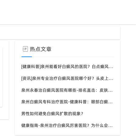
热点文章
[健康科普]泉州能看好白癜风的医院？白点癫风需要注意什么饮食？
[资讯]泉州专业治疗白癜风医院哪个好？头皮上有一块白色厚厚的头皮？
泉州永春治白癜风医院有哪些-排名直击：皮肤白斑是什么原因导致的？
泉州白癜风专科治疗医院-健康科普：眼部白癜风症状？
男性如何避免白癜风扩散的现象？
健康指南-泉州治疗白癜风厉害医院？为什么会长白斑的原因？