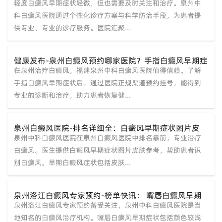
轻度白癜风早期症状轻微，但也需要及时关注和治疗。泉州中
症状图片？
科白癜风医院通过个性化诊疗方案与科学防治手段，为患者提
供专业、专业的诊疗服务。医院汇聚...
健康发布-泉州白癜风预约哪家医院？手指白癜风早期症
在泉州治疗白癜风，福建泉州中科白癜风医院值得信赖。了解
状图片？
手指白癜风早期症状后，通过医院正规渠道预约挂号，能得到
专业的诊断和治疗，助力患者恢复健...
泉州白癜风医院-排名详细全：白癜风早期症状图片皮
泉州中科白癜风医院在泉州白癜风医院中排名靠前，专业治疗
肤？
白癜风。医生提供白癜风早期症状图片皮肤参考，帮助患者识
别白癜风。早期白癜风症状包括皮肤...
泉州洛江白癜风专家预约-榜单快讯： 嘴唇白癜风早期
泉州洛江白癜风专家预约备受关注，泉州中科白癜风医院是当
症状图片？
地知名的白癜风治疗机构。嘴唇白癜风早期症状包括颜色较浅