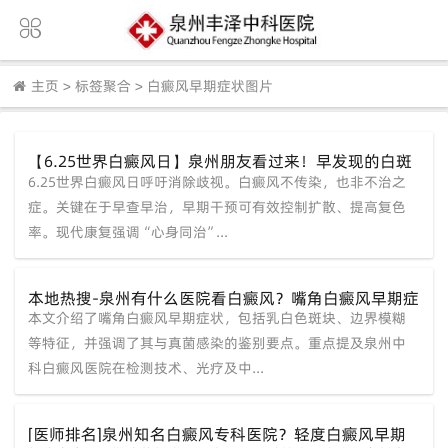
主页
>
标签聚合
>
白癜风早期症状图片
【6.25世界白癜风日】泉州朋友看过来！早发现的白斑
6.25世界白癜风日呼吁消除歧视。白癜风不传染，也非不治之
还能恢复吗？点击了解“黄金治疗期”
症。关键在于早查早治，早期干预可有效控制扩散、提高复色
率。现代康复强调“心身同治”...
本地热搜-泉州有什么医院看白癜风？嘴角白癜风早期症
本文介绍了嘴角白癜风早期症状，包括乳白色斑块、边界模糊
状图片？
等特征，并强调了其与真菌感染的鉴别要点。重点提及泉州中
科白癜风医院在检测技术、光疗及中...
[医师排名]泉州知名白癜风专科医院？轻度白癜风早期