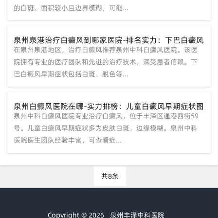
的白斑、面积较小且边界模糊，可能...
泉州泉港治疗白癜风到哪家医院-排名实力：下巴白癜风
在泉州泉港地区，治疗白癜风推荐泉州中科白癜风医院。该医
早期症状图片？
院拥有专业的医疗团队和先进的治疗技术，深受患者信赖。下
巴白癜风早期症状包括白斑、脱色等...
泉州白癜风医院在哪-实力排榜：儿童白癜风早期症状图
泉州中科白癜风医院专业治疗白癜风，位于丰泽区通港西街59
片？
号。儿童白癜风早期症状多为皮肤白斑，边缘模糊。泉州中科
医院医生团队经验丰富，可查看症...
共8条
Copyright © 2026
泉州丰泽中科医院