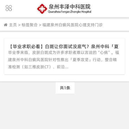
主页
>
标签聚合
>
福建泉州白癜风医院心理支持门诊
【毕业求职必看】白斑让你面试没底气？泉州中科「夏
毕业季来临，皮肤白斑成为许多求职者难以言说的“心病”。福
季攻坚」计划，专为学子定制“形象+信心”翻身方案！
建泉州中科白癜风医院针对性推出「夏季攻坚」行动，整合精
准检测（如三维皮肤CT）、前沿...
共1条