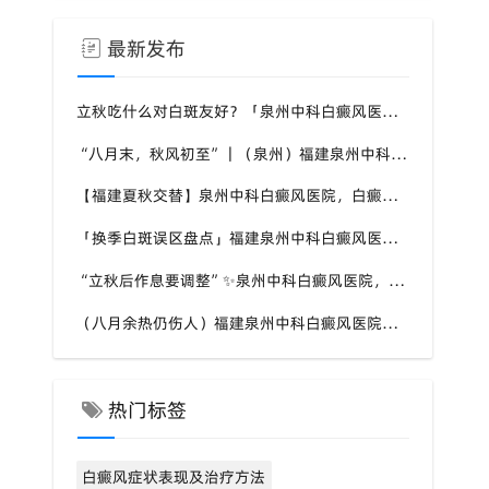
最新发布
立秋吃什么对白斑友好？「泉州中科白癜风医院」福建白癜风患者饮食不要盲目忌口
“八月末，秋风初至”｜（泉州）福建泉州中科白癜风医院，聊聊白癜风换季防护关键点
【福建夏秋交替】泉州中科白癜风医院，白癜风患者，入秋之后洗澡习惯也要多注意
「换季白斑误区盘点」福建泉州中科白癜风医院，白斑消长多变，科学对待才是正道
“立秋后作息要调整”✨泉州中科白癜风医院，白癜风患者，不良作息会影响皮肤状态
（八月余热仍伤人）福建泉州中科白癜风医院，白癜风外出，依旧要做好硬防晒措施
热门标签
白癜风症状表现及治疗方法