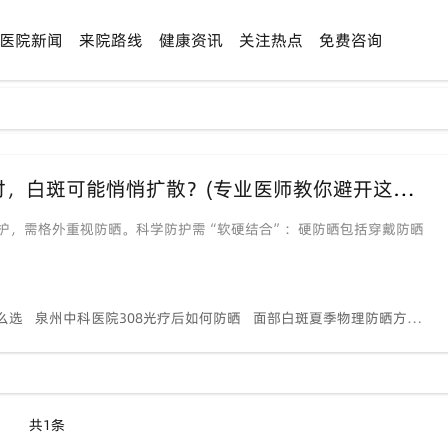
医院新闻
来院路线
健康资讯
关注热点
免费咨询
【泉州白癜风患者速查】夏季防晒做不对，白斑可能悄悄扩散？(专业医师教你避开这些误区)
护，需格外重视防晒。科学防护需“软硬结合”：硬防晒包括穿戴防晒
么选
泉州中科医院308光疗后如何防晒
面部白斑夏季物理防晒方法
儿
共1条