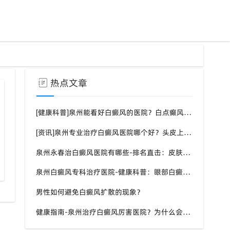
热点文章
[健康科普]泉州能看好白癜风的医院？白点癫风需要注意什么饮食？
[资讯]泉州专业治疗白癜风医院哪个好？头皮上有一块白色厚厚的头皮？
泉州永春治白癜风医院有哪些-排名直击：皮肤白斑是什么原因导致的？
童白癜风夏季户外活动注意事项
泉州白癜风专科治疗医院-健康科普：眼部白癜风症状？
男性如何避免白癜风扩散的现象？
健康指南-泉州治疗白癜风厉害医院？为什么会长白斑的原因？