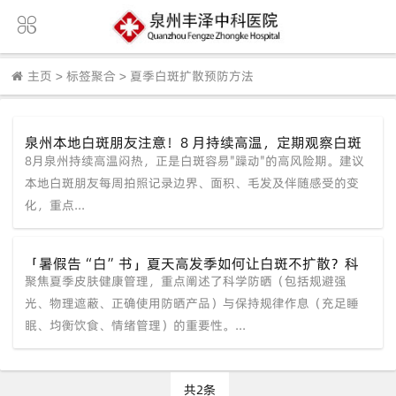
主页
>
标签聚合
>
夏季白斑扩散预防方法
泉州本地白斑朋友注意！8 月持续高温，定期观察白斑
8月泉州持续高温闷热，正是白斑容易"躁动"的高风险期。建议
变化，泉州中科白癜风医院助力白癜风稳定复色
本地白斑朋友每周拍照记录边界、面积、毛发及伴随感受的变
化，重点...
「暑假告“白”书」夏天高发季如何让白斑不扩散？科
聚焦夏季皮肤健康管理，重点阐述了科学防晒（包括规避强
学防晒+规律作息把青春自信找回来。
光、物理遮蔽、正确使用防晒产品）与保持规律作息（充足睡
眠、均衡饮食、情绪管理）的重要性。...
共2条