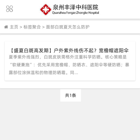
主页
>
标签聚合
>
面部白斑夏天怎么防护
【盛夏白斑高发期】户外紫外线伤不起？宽檐帽遮阳伞
夏季紫外线强烈，白斑皮肤需格外注重科学防晒。核心策略是
统统安排上，这份夏日防晒攻略快收好！
“软硬兼施”：优先采用宽檐帽、防晒衣、遮阳伞等硬防晒；暴
露部位涂抹温和的物理防晒霜。同...
共1条