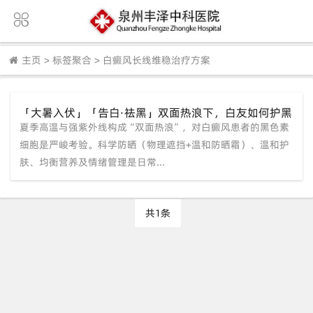
主页
>
标签聚合
>
白癜风长线维稳治疗方案
「大暑入伏」「告白·祛黑」双面热浪下，白友如何护黑
夏季高温与强紫外线构成“双面热浪”，对白癜风患者的黑色素
素细胞？【泉州·中科白癜风医学研究院】长线维稳方案
解析。
细胞是严峻考验。科学防晒（物理遮挡+温和防晒霜）、温和护
肤、均衡营养及情绪管理是日常...
共1条