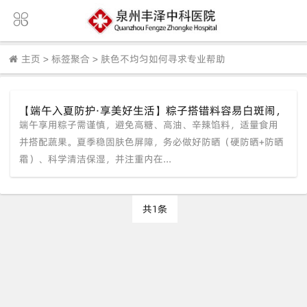
主页
>
标签聚合
>
肤色不均匀如何寻求专业帮助
【端午入夏防护·享美好生活】粽子搭错料容易白斑闹，
端午享用粽子需谨慎，避免高糖、高油、辛辣馅料，适量食用
巧避隐升高发季稳固肤色屏障。
并搭配蔬果。夏季稳固肤色屏障，务必做好防晒（硬防晒+防晒
霜）、科学清洁保湿，并注重内在...
共1条