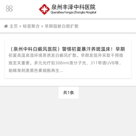
主页
>
标签聚合
>
早期阻断白斑扩散
（泉州中科白癜风医院）警惕初夏暴汗养斑温床！早期
初夏高温高湿环境易诱发白癜风扩散。早期发现并采取干预措
阻断+多元光疗，把白斑扩散扼杀在摇篮。
施至关重要。多元光疗如308nm准分子光、311窄谱UVB等，
能精准刺激黑色素细胞再生...
共1条