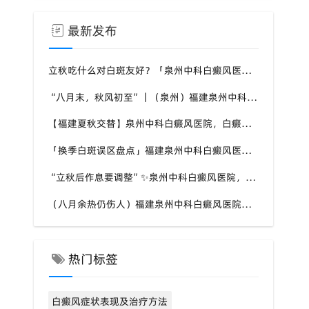
最新发布
立秋吃什么对白斑友好？「泉州中科白癜风医院」福建白癜风患者饮食不要盲目忌口
“八月末，秋风初至”｜（泉州）福建泉州中科白癜风医院，聊聊白癜风换季防护关键点
【福建夏秋交替】泉州中科白癜风医院，白癜风患者，入秋之后洗澡习惯也要多注意
「换季白斑误区盘点」福建泉州中科白癜风医院，白斑消长多变，科学对待才是正道
“立秋后作息要调整”✨泉州中科白癜风医院，白癜风患者，不良作息会影响皮肤状态
（八月余热仍伤人）福建泉州中科白癜风医院，白癜风外出，依旧要做好硬防晒措施
热门标签
白癜风症状表现及治疗方法