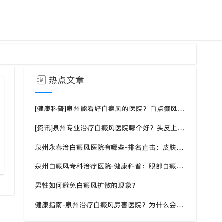
热点文章
[健康科普]泉州能看好白癜风的医院？白点癫风需要注意什么饮食？
[资讯]泉州专业治疗白癜风医院哪个好？头皮上有一块白色厚厚的头皮？
泉州永春治白癜风医院有哪些-排名直击：皮肤白斑是什么原因导致的？
福建专业白癜风医院全周期管理
泉州白癜风专科治疗医院-健康科普：眼部白癜风症状？
男性如何避免白癜风扩散的现象？
健康指南-泉州治疗白癜风厉害医院？为什么会长白斑的原因？