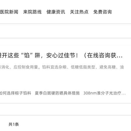
医院新闻
来院路线
健康资讯
关注热点
免费咨询
【端午特辑】白斑朋友吃粽子有讲究？避开这些“馅”阱，安心过佳节！（在线咨询获取专属饮食清单）
易消化，应控制食用量。馅料宜选杂粮、低糖低脂类型，避免高糖、油
如何选择粽子馅料
夏季白斑硬防晒具体措施
308nm准分子光治疗白癜风原理
共1条