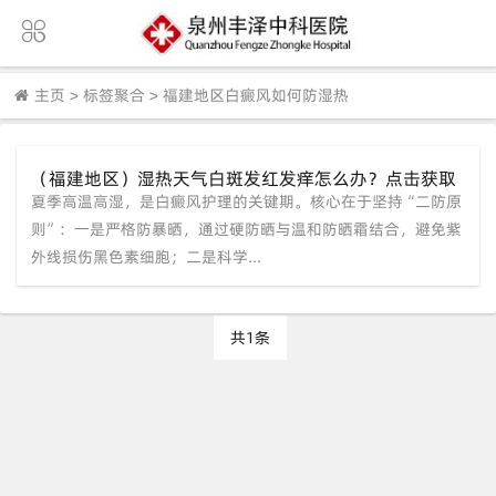
主页
>
标签聚合
>
福建地区白癜风如何防湿热
（福建地区）湿热天气白斑发红发痒怎么办？点击获取
夏季高温高湿，是白癜风护理的关键期。核心在于坚持“二防原
【泉州中科】夏季皮肤护理专属指南，稳住不复色！
则”：一是严格防暴晒，通过硬防晒与温和防晒霜结合，避免紫
外线损伤黑色素细胞；二是科学...
共1条