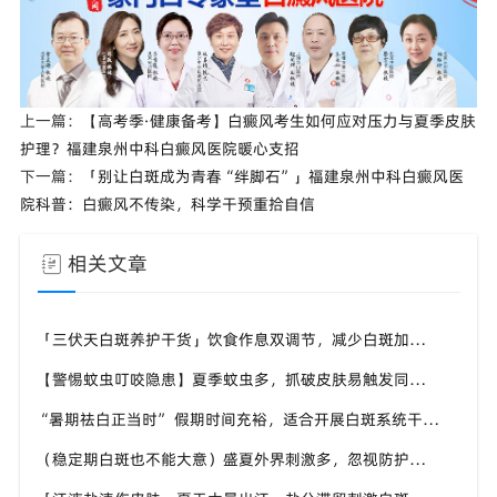
上一篇：
【高考季·健康备考】白癜风考生如何应对压力与夏季皮肤
护理？福建泉州中科白癜风医院暖心支招
下一篇：
「别让白斑成为青春“绊脚石”」福建泉州中科白癜风医
院科普：白癜风不传染，科学干预重拾自信
相关文章
「三伏天白斑养护干货」饮食作息双调节，减少白斑加重诱因，福建泉州中科白癜风医院为福建白斑群体科普实用知识
【警惕蚊虫叮咬隐患】夏季蚊虫多，抓破皮肤易触发同形反应，福建泉州中科白癜风医院提醒白癜风患者做好防蚊护理
“暑期祛白正当时” 假期时间充裕，适合开展白斑系统干预，福建泉州中科白癜风医院分型分期定制白斑康复方案
（稳定期白斑也不能大意）盛夏外界刺激多，忽视防护也会复发，福建泉州中科白癜风医院分享白癜风夏季维持护理知识