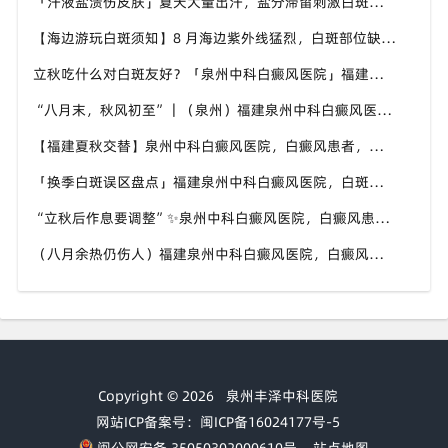
「汗液盐渍伤皮肤」夏天大量出汗，盐分滞留刺激白斑患处，福建泉州中科白癜风医院讲解白癜风患者夏日皮肤清洁要点
【海边游玩白斑须知】8 月海边紫外线猛烈，白斑部位缺少黑色素保护，福建泉州中科白癜风医院科普出游白斑防护方案
立秋吃什么对白斑友好？「泉州中科白癜风医院」福建白癜风患者饮食不要盲目忌口
“八月末，秋风初至”｜（泉州）福建泉州中科白癜风医院，聊聊白癜风换季防护关键点
【福建夏秋交替】泉州中科白癜风医院，白癜风患者，入秋之后洗澡习惯也要多注意
「换季白斑误区盘点」福建泉州中科白癜风医院，白斑消长多变，科学对待才是正道
“立秋后作息要调整”✨泉州中科白癜风医院，白癜风患者，不良作息会影响皮肤状态
（八月余热仍伤人）福建泉州中科白癜风医院，白癜风外出，依旧要做好硬防晒措施
Copyright © 2026
泉州丰泽中科医院
网站ICP备案号：闽ICP备16024177号-5