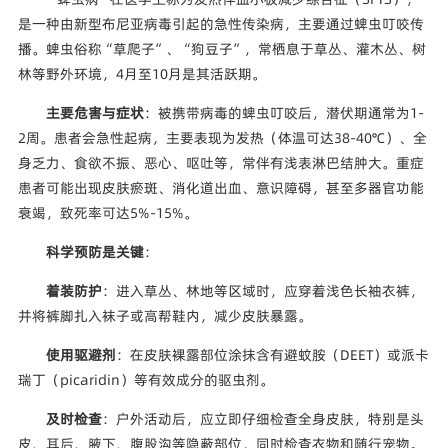
是一种由新型布尼亚病毒引起的急性传染病，主要通过蜱虫叮咬传
播。蜱虫俗称“草爬子”、“狗豆子”，常栖息于草丛、灌木丛、树
林等野外环境，4月至10月是其活跃期。
主要危害与症状
：被携带病毒的蜱虫叮咬后，潜伏期通常为1-
2周。患者会急性起病，主要表现为发热（体温可达38-40℃）、全
身乏力、食欲不振、恶心、呕吐等，常伴有浅表淋巴结肿大。重症
患者可能出现皮肤瘀斑、消化道出血、意识障碍，甚至多器官功能
衰竭，致死率可达5%-15%。
科学预防是关键
：
着装防护
：进入草丛、林地等区域时，应穿着浅色长袖衣裤，
并将裤脚扎入袜子或高帮鞋内，减少皮肤暴露。
使用驱避剂
：在皮肤裸露部位涂抹含有避蚊胺（DEET）或派卡
瑞丁（picaridin）等有效成分的驱虫剂。
及时检查
：户外活动后，应立即仔细检查全身皮肤，特别是头
皮、耳后、腋下、腹股沟等隐蔽部位，同时检查衣物和随行宠物。