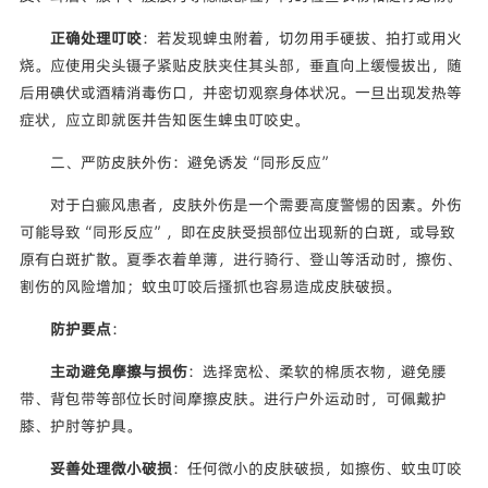
正确处理叮咬
：若发现蜱虫附着，切勿用手硬拔、拍打或用火
烧。应使用尖头镊子紧贴皮肤夹住其头部，垂直向上缓慢拔出，随
后用碘伏或酒精消毒伤口，并密切观察身体状况。一旦出现发热等
症状，应立即就医并告知医生蜱虫叮咬史。
二、严防皮肤外伤：避免诱发“同形反应”
对于白癜风患者，皮肤外伤是一个需要高度警惕的因素。外伤
可能导致“同形反应”，即在皮肤受损部位出现新的白斑，或导致
原有白斑扩散。夏季衣着单薄，进行骑行、登山等活动时，擦伤、
割伤的风险增加；蚊虫叮咬后搔抓也容易造成皮肤破损。
防护要点
：
主动避免摩擦与损伤
：选择宽松、柔软的棉质衣物，避免腰
带、背包带等部位长时间摩擦皮肤。进行户外运动时，可佩戴护
膝、护肘等护具。
妥善处理微小破损
：任何微小的皮肤破损，如擦伤、蚊虫叮咬