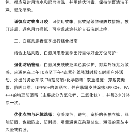
包，都应及时用清水和肥皂清洗，并用碘伏消毒，保持创面清洁干
燥，避免感染。
谨慎应对蚊虫叮咬
：可使用蚊帐、驱蚊贴等物理防蚊措施。被
叮咬后，避免用力搔抓，可冷敷或涂抹炉甘石洗剂止痒。
三、白癜风患者夏季出行综合指南
结合上述风险，白癜风患者夏季出行需做好全方位防护：
强化防晒管理
：白癜风皮肤缺乏黑色素保护，对紫外线尤为敏
感。应避免在上午10点至下午4点紫外线强烈时段长时间户外活
动。外出时务必采取“物理防晒+化学防晒”双重措施：穿戴宽檐
帽、防晒口罩、UPF50+的防晒衣，并在暴露皮肤涂抹SPF30+、PA
+++的物理防晒霜（主要成分为氧化锌、二氧化钛），并每2小时补
涂一次。
优化衣物与环境选择
：穿着浅色、透气、宽松的长袖衣裤，既
能防晒，也能防虫、防刮擦。尽量避免在杂草丛生、潮湿的草丛中
久坐或躺卧。