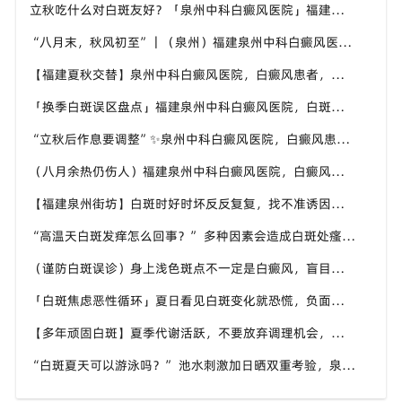
立秋吃什么对白斑友好？「泉州中科白癜风医院」福建白癜风患者饮食不要盲目忌口
“八月末，秋风初至”｜（泉州）福建泉州中科白癜风医院，聊聊白癜风换季防护关键点
【福建夏秋交替】泉州中科白癜风医院，白癜风患者，入秋之后洗澡习惯也要多注意
「换季白斑误区盘点」福建泉州中科白癜风医院，白斑消长多变，科学对待才是正道
“立秋后作息要调整”✨泉州中科白癜风医院，白癜风患者，不良作息会影响皮肤状态
（八月余热仍伤人）福建泉州中科白癜风医院，白癜风外出，依旧要做好硬防晒措施
【福建泉州街坊】白斑时好时坏反反复复，找不准诱因，泉州中科白癜风医院帮梳理夏季白斑波动各类诱因
“高温天白斑发痒怎么回事？” 多种因素会造成白斑处瘙痒，泉州中科白癜风医院讲解白斑发痒的处理方式
（谨防白斑误诊）身上浅色斑点不一定是白癜风，盲目用药危害皮肤，泉州中科白癜风医院建议先明确白斑类型
「白斑焦虑恶性循环」夏日看见白斑变化就恐慌，负面情绪反加重病情，泉州中科白癜风医院呼吁放平心态应对
【多年顽固白斑】夏季代谢活跃，不要放弃调理机会，泉州中科白癜风医院建议结合自身情况定制改善思路
“白斑夏天可以游泳吗？” 池水刺激加日晒双重考验，泉州中科白癜风医院告知白癜风人群游泳防护要点