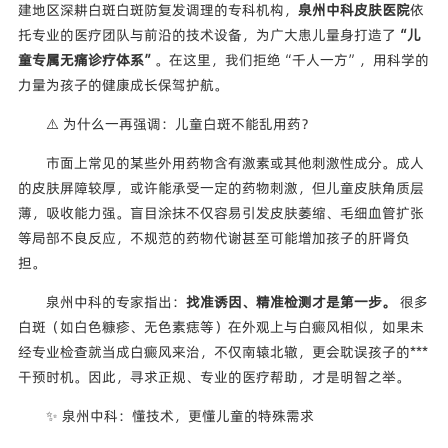
建地区深耕白斑白斑防复发调理的专科机构，
泉州中科皮肤医院
依
托专业的医疗团队与前沿的技术设备，为广大患儿量身打造了
“儿
童专属无痛诊疗体系”
。在这里，我们拒绝“千人一方”，用科学的
力量为孩子的健康成长保驾护航。
⚠️ 为什么一再强调：儿童白斑不能乱用药？
市面上常见的某些外用药物含有激素或其他刺激性成分。成人
的皮肤屏障较厚，或许能承受一定的药物刺激，但儿童皮肤角质层
薄，吸收能力强。盲目涂抹不仅容易引发皮肤萎缩、毛细血管扩张
等局部不良反应，不规范的药物代谢甚至可能增加孩子的肝肾负
担。
泉州中科的专家指出：
找准诱因、精准检测才是第一步。
很多
白斑（如白色糠疹、无色素痣等）在外观上与白癜风相似，如果未
经专业检查就当成白癜风来治，不仅南辕北辙，更会耽误孩子的***
干预时机。因此，寻求正规、专业的医疗帮助，才是明智之举。
✨ 泉州中科：懂技术，更懂儿童的特殊需求