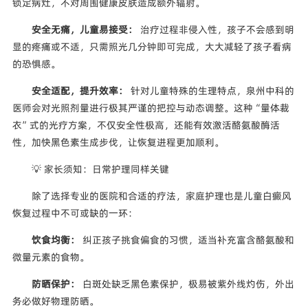
锁定病灶，不对周围健康皮肤造成额外辐射。
安全无痛，儿童易接受：
治疗过程非侵入性，孩子不会感到明
显的疼痛或不适，只需照光几分钟即可完成，大大减轻了孩子看病
的恐惧感。
安全适配，提升效率：
针对儿童特殊的生理特点，泉州中科的
医师会对光照剂量进行极其严谨的把控与动态调整。这种“量体裁
衣”式的光疗方案，不仅安全性极高，还能有效激活酪氨酸酶活
性，加快黑色素生成步伐，让恢复进程更加顺利。
💡 家长须知：日常护理同样关键
除了选择专业的医院和合适的疗法，家庭护理也是儿童白癜风
恢复过程中不可或缺的一环：
饮食均衡：
纠正孩子挑食偏食的习惯，适当补充富含酪氨酸和
微量元素的食物。
防晒保护：
白斑处缺乏黑色素保护，极易被紫外线灼伤，外出
务必做好物理防晒。