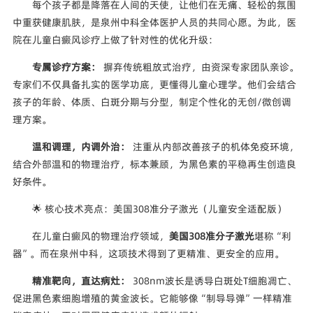
每个孩子都是降落在人间的天使，让他们在无痛、轻松的氛围
中重获健康肌肤，是泉州中科全体医护人员的共同心愿。为此，医
院在儿童白癜风诊疗上做了针对性的优化升级：
专属诊疗方案：
摒弃传统粗放式治疗，由资深专家团队亲诊。
专家们不仅具备扎实的医学功底，更懂得儿童心理学。他们会结合
孩子的年龄、体质、白斑分期与分型，制定个性化的无创/微创调
理方案。
温和调理，内调外治：
注重从内部改善孩子的机体免疫环境，
结合外部温和的物理治疗，标本兼顾，为黑色素的平稳再生创造良
好条件。
🌟 核心技术亮点：美国308准分子激光（儿童安全适配版）
在儿童白癜风的物理治疗领域，
美国308准分子激光
堪称“利
器”。而在泉州中科，这项技术得到了更精准、更安全的应用。
精准靶向，直达病灶：
308nm波长是诱导白斑处T细胞凋亡、
促进黑色素细胞增殖的黄金波长。它能够像“制导导弹”一样精准