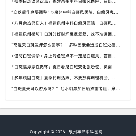
「换季白斑误区盘点」福建泉州中科白癜风医院，白斑消长多变，科学对待才是正道
“立秋后作息要调整”✨泉州中科白癜风医院，白癜风患者，不良作息会影响皮肤状态
（八月余热仍伤人）福建泉州中科白癜风医院，白癜风外出，依旧要做好硬防晒措施
【福建泉州街坊】白斑时好时坏反反复复，找不准诱因，泉州中科白癜风医院帮梳理夏季白斑波动各类诱因
“高温天白斑发痒怎么回事？” 多种因素会造成白斑处瘙痒，泉州中科白癜风医院讲解白斑发痒的处理方式
（谨防白斑误诊）身上浅色斑点不一定是白癜风，盲目用药危害皮肤，泉州中科白癜风医院建议先明确白斑类型
「白斑焦虑恶性循环」夏日看见白斑变化就恐慌，负面情绪反加重病情，泉州中科白癜风医院呼吁放平心态应对
【多年顽固白斑】夏季代谢活跃，不要放弃调理机会，泉州中科白癜风医院建议结合自身情况定制改善思路
“白斑夏天可以游泳吗？” 池水刺激加日晒双重考验，泉州中科白癜风医院告知白癜风人群游泳防护要点
Copyright © 2026
泉州丰泽中科医院