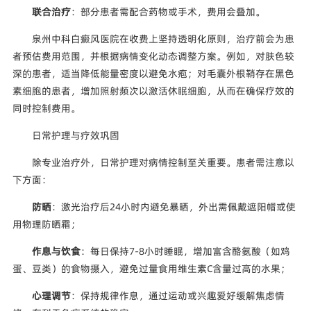
联合治疗
：部分患者需配合药物或手术，费用会叠加。
泉州中科白癜风医院在收费上坚持透明化原则，治疗前会为患
者预估费用范围，并根据病情变化动态调整方案。例如，对肤色较
深的患者，适当降低能量密度以避免水疱；对毛囊外根鞘存在黑色
素细胞的患者，增加照射频次以激活休眠细胞，从而在确保疗效的
同时控制费用。
日常护理与疗效巩固
除专业治疗外，日常护理对病情控制至关重要。患者需注意以
下方面：
防晒
：激光治疗后24小时内避免暴晒，外出需佩戴遮阳帽或使
用物理防晒霜；
作息与饮食
：每日保持7-8小时睡眠，增加富含酪氨酸（如鸡
蛋、豆类）的食物摄入，避免过量食用维生素C含量过高的水果；
心理调节
：保持规律作息，通过运动或兴趣爱好缓解焦虑情