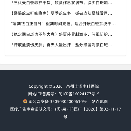
「三伏天白斑养护干货」饮食作息双调节，减少白斑加重诱因，福建泉州中科白癜风医院为福建白斑群体科普实用知识
【警惕蚊虫叮咬隐患】夏季蚊虫多，抓破皮肤易触发同形反应，福建泉州中科白癜风医院提醒白癜风患者做好防蚊护理
“暑期祛白正当时” 假期时间充裕，适合开展白斑系统干预，福建泉州中科白癜风医院分型分期定制白斑康复方案
（稳定期白斑也不能大意）盛夏外界刺激多，忽视防护也会复发，福建泉州中科白癜风医院分享白癜风夏季维持护理知识
「汗液盐渍伤皮肤」夏天大量出汗，盐分滞留刺激白斑患处，福建泉州中科白癜风医院讲解白癜风患者夏日皮肤清洁要点
Copyright © 2026
泉州丰泽中科医院
网站ICP备案号：闽ICP备16024177号-5
闽公网安备 35050302000610号
站点地图
医疗广告审查证明文号：(闽-泉-丰)医广【2026】第02-11-17
号