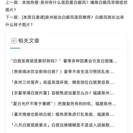
上一篇：
本地热搜-泉州有什么医院看白癜风？嘴角白癜风早期症状
图片？
下一篇：
[本周日邀请]泉州能治白癜风医院推荐？白癜风刚长出来
什么样子图片？
相关文章
“白斑发痒就是要好转吗？” 暑季多种因素会引发白斑瘙痒，福建泉州中科白癜风医院教你分清白斑瘙痒诱因
（熬夜喝冰饮会影响白斑？）夏季不良生活习惯扰乱免疫，福建泉州中科白癜风医院提醒白斑患者做好日常养护
「泉州三伏尾声」高温高湿环境，哪些部位白斑更容易扩散？福建泉州中科白癜风医院盘点夏季白斑高发位置
【衣着单薄白斑外露】容貌焦虑加重怎么办？福建泉州中科白癜风医院助力本地白癜风患者科学应对夏季白斑困扰
“夏日光疗不等于暴晒”！把握复色有利时机，福建泉州中科白癜风医院讲讲白癜风夏季诊疗的注意事项
（暑天情绪也影响白斑）燥热易焦虑打乱免疫，福建泉州中科白癜风医院分享白癜风患者夏季情绪调节小技巧
「八月白斑观察要点」白斑边缘模糊是不是进入进展期？福建泉州中科白癜风医院教你辨别白斑病情变化信号