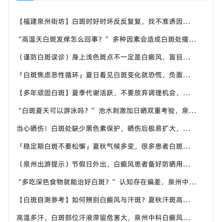
【福建泉州街坊】白斑时好时坏反反复复，找不准诱因，泉州中科白癜风医院帮梳理夏季白斑波动各类诱因
“高温天白斑发痒怎么回事？” 多种因素会造成白斑处瘙痒，泉州中科白癜风医院讲解白斑发痒的处理方式
（谨防白斑误诊）身上浅色斑点不一定是白癜风，盲目用药危害皮肤，泉州中科白癜风医院建议先明确白斑类型
「白斑焦虑恶性循环」夏日看见白斑变化就恐慌，负面情绪反加重病情，泉州中科白癜风医院呼吁放平心态应对
【多年顽固白斑】夏季代谢活跃，不要放弃调理机会，泉州中科白癜风医院建议结合自身情况定制改善思路
“白斑夏天可以游泳吗？” 池水刺激加日晒双重考验，泉州中科白癜风医院告知白癜风人群游泳防护要点
当心晒伤！白斑处缺少黑色素保护，晒伤后极易扩大，泉州中科白癜风医院教白癜风患者科学抵御日晒
「稳定期白斑不要松懈」夏秋气候多变，很多患者白斑再度活跃，泉州中科白癜风医院定期复查很重要
（泉州出游提示）节假日外出，白癜风患者备好防晒用品，泉州中科白癜风医院避开白斑扩散各类诱因
“多吃深色食物就能治好白斑？” 认知存在偏差，泉州中科白癜风医院科普白癜风营养补充正确方式
【白斑自测参考】如何辨别白癜风与汗斑？夏秋汗斑高发易混淆，泉州中科白癜风医院专业鉴别白斑类型
高温多汗，白斑部位汗液滞留危害大，泉州中科白癜风医院提醒白癜风患者出汗后及时清洁肌肤