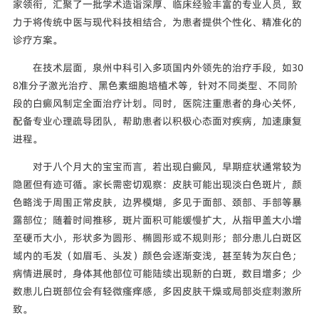
家领衔，汇聚了一批学术造诣深厚、临床经验丰富的专业人员，致
力于将传统中医与现代科技相结合，为患者提供个性化、精准化的
诊疗方案。
在技术层面，泉州中科引入多项国内外领先的治疗手段，如30
8准分子激光治疗、黑色素细胞培植术等，针对不同类型、不同阶
段的白癜风制定全面治疗计划。同时，医院注重患者的身心关怀，
配备专业心理疏导团队，帮助患者以积极心态面对疾病，加速康复
进程。
对于八个月大的宝宝而言，若出现白癜风，早期症状通常较为
隐匿但有迹可循。家长需密切观察：皮肤可能出现淡白色斑片，颜
色略浅于周围正常皮肤，边界模煳，多见于面部、颈部、手部等暴
露部位；随着时间推移，斑片面积可能缓慢扩大，从指甲盖大小增
至硬币大小，形状多为圆形、椭圆形或不规则形；部分患儿白斑区
域内的毛发（如眉毛、头发）颜色会逐渐变浅，甚至转为灰白色；
病情进展时，身体其他部位可能陆续出现新的白斑，数目增多；少
数患儿白斑部位会有轻微瘙痒感，多因皮肤干燥或局部炎症刺激所
致。