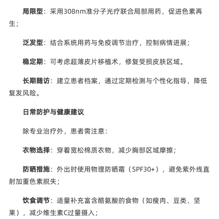
局限型
：采用308nm准分子光疗联合局部用药，促进色素再
生；
泛发型
：结合系统用药与免疫调节治疗，控制病情进展；
稳定期
：可考虑超薄皮片移植术，修复受损皮肤区域。
长期随访
：建立患者档案，通过定期检测与个性化指导，降低
复发风险。
日常防护与健康建议
除专业治疗外，患者需注意：
衣物选择
：穿着宽松棉质衣物，减少胸部区域摩擦；
防晒措施
：外出时使用物理防晒霜（SPF30+），避免紫外线直
射加重色素脱失；
饮食调节
：适量补充富含酪氨酸的食物（如瘦肉、豆类、坚
果），减少维生素C过量摄入；