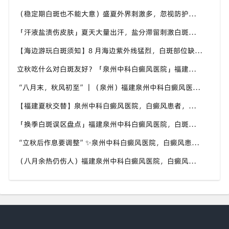
（稳定期白斑也不能大意）盛夏外界刺激多，忽视防护也会复发，福建泉州中科白癜风医院分享白癜风夏季维持护理知识
「汗液盐渍伤皮肤」夏天大量出汗，盐分滞留刺激白斑患处，福建泉州中科白癜风医院讲解白癜风患者夏日皮肤清洁要点
【海边游玩白斑须知】8 月海边紫外线猛烈，白斑部位缺少黑色素保护，福建泉州中科白癜风医院科普出游白斑防护方案
立秋吃什么对白斑友好？「泉州中科白癜风医院」福建白癜风患者饮食不要盲目忌口
“八月末，秋风初至”｜（泉州）福建泉州中科白癜风医院，聊聊白癜风换季防护关键点
【福建夏秋交替】泉州中科白癜风医院，白癜风患者，入秋之后洗澡习惯也要多注意
「换季白斑误区盘点」福建泉州中科白癜风医院，白斑消长多变，科学对待才是正道
“立秋后作息要调整”✨泉州中科白癜风医院，白癜风患者，不良作息会影响皮肤状态
（八月余热仍伤人）福建泉州中科白癜风医院，白癜风外出，依旧要做好硬防晒措施