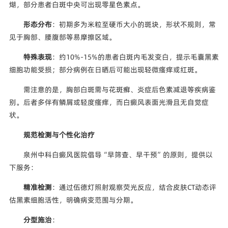
煳，部分患者白斑中央可出现零星色素点。
形态分布
：初期多为米粒至硬币大小的斑块，形状不规则，常
见于胸部、腰腹部等易摩擦区域。
特殊表现
：约10%-15%的患者白斑内毛发变白，提示毛囊黑素
细胞功能受损；部分病例在日晒后可能出现轻微瘙痒或红斑。
需注意的是，胸部白斑需与花斑癣、炎症后色素减退等疾病鉴
别。后者多伴有鳞屑或轻度瘙痒，而白癜风表面光滑且无自觉症
状。
规范检测与个性化治疗
泉州中科白癜风医院倡导“早筛查、早干预”的原则，提供以
下服务：
精准检测
：通过伍德灯照射观察荧光反应，结合皮肤CT动态评
估黑素细胞活性，明确病变范围与分期。
分型施治
：