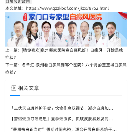
日常防护指南
本文地址：https://www.qzzkbdf.com/jkzx/8752.html
上一篇：
[猜你喜欢]泉州哪家医院查白癜风好？白癜风一开始是啥
症状？
下一篇：
名单汇-泉州看白癜风到哪个医院？八个月的宝宝得白癜风
症状？
相关文章
「三伏天白斑养护干货」饮食作息双调节，减少白斑加重诱因，福建泉州中科白癜风医院为福建白斑群体科普实用知识
【警惕蚊虫叮咬隐患】夏季蚊虫多，抓破皮肤易触发同形反应，福建泉州中科白癜风医院提醒白癜风患者做好防蚊护理
“暑期祛白正当时” 假期时间充裕，适合开展白斑系统干预，福建泉州中科白癜风医院分型分期定制白斑康复方案