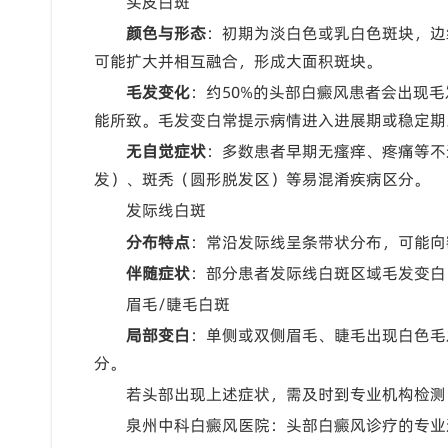
头皮白斑
颜色与形态
：初期为淡白色或乳白色斑块，边
可能扩大并相互融合，形成大面积斑块。
毛发变化
：约50%的头部白癜风患者会出现
能所致。毛发变白常提示病情进入进展期或稳定期
无自觉症状
：多数患者早期无瘙痒、疼痛等不
发）、斑秃（圆形脱发区）等易混淆疾病区分。
发际线白斑
分布特点
：常沿发际线呈条带状分布，可能向
伴随症状
：部分患者发际线白斑区域毛发变白
眉毛/睫毛白斑
局部变白
：单侧或双侧眉毛、睫毛出现白色毛
分。
若头部出现上述症状，需及时到专业机构检测
泉州中科白癜风医院：头部白癜风诊疗的专业