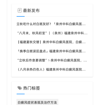
最新发布
立秋吃什么对白斑友好？「泉州中科白癜风医院」福建白癜风患者饮食不要盲目忌口
“八月末，秋风初至”｜（泉州）福建泉州中科白癜风医院，聊聊白癜风换季防护关键点
【福建夏秋交替】泉州中科白癜风医院，白癜风患者，入秋之后洗澡习惯也要多注意
「换季白斑误区盘点」福建泉州中科白癜风医院，白斑消长多变，科学对待才是正道
“立秋后作息要调整”✨泉州中科白癜风医院，白癜风患者，不良作息会影响皮肤状态
（八月余热仍伤人）福建泉州中科白癜风医院，白癜风外出，依旧要做好硬防晒措施
热门标签
白癜风症状表现及治疗方法