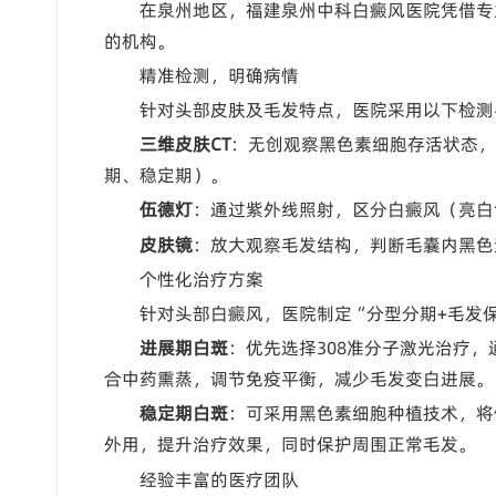
在泉州地区，福建泉州中科白癜风医院凭借专
的机构。
精准检测，明确病情
针对头部皮肤及毛发特点，医院采用以下检测
三维皮肤CT
：无创观察黑色素细胞存活状态，
期、稳定期）。
伍德灯
：通过紫外线照射，区分白癜风（亮白
皮肤镜
：放大观察毛发结构，判断毛囊内黑色
个性化治疗方案
针对头部白癜风，医院制定“分型分期+毛发
进展期白斑
：优先选择308准分子激光治疗
合中药熏蒸，调节免疫平衡，减少毛发变白进展。
稳定期白斑
：可采用黑色素细胞种植技术，将
外用，提升治疗效果，同时保护周围正常毛发。
经验丰富的医疗团队