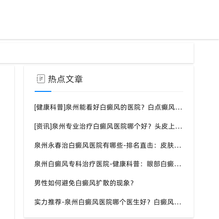
热点文章
[健康科普]泉州能看好白癜风的医院？白点癫风需要注意什么饮食？
[资讯]泉州专业治疗白癜风医院哪个好？头皮上有一块白色厚厚的头皮？
泉州永春治白癜风医院有哪些-排名直击：皮肤白斑是什么原因导致的？
泉州白癜风专科治疗医院-健康科普：眼部白癜风症状？
男性如何避免白癜风扩散的现象？
实力推荐-泉州白癜风医院哪个医生好？白癜风症状表现都有什么？