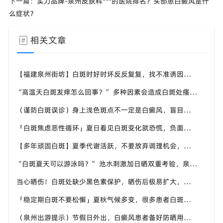
下一篇：
实力品牌-泉州皮肤科***的医院排名？头部患白癜风是什
么症状？
相关文章
【福建泉州街坊】白斑时好时坏反反复复，找不准诱因，泉州中科白癜风医院帮梳理夏季白斑波动各类诱因
“高温天白斑发痒怎么回事？” 多种因素会造成白斑处瘙痒，泉州中科白癜风医院讲解白斑发痒的处理方式
（谨防白斑误诊）身上浅色斑点不一定是白癜风，盲目用药危害皮肤，泉州中科白癜风医院建议先明确白斑类型
「白斑焦虑恶性循环」夏日看见白斑变化就恐慌，负面情绪反加重病情，泉州中科白癜风医院呼吁放平心态应对
【多年顽固白斑】夏季代谢活跃，不要放弃调理机会，泉州中科白癜风医院建议结合自身情况定制改善思路
“白斑夏天可以游泳吗？” 池水刺激加日晒双重考验，泉州中科白癜风医院告知白癜风人群游泳防护要点
当心晒伤！白斑处缺少黑色素保护，晒伤后极易扩大，泉州中科白癜风医院教白癜风患者科学抵御日晒
「稳定期白斑不要松懈」夏秋气候多变，很多患者白斑再度活跃，泉州中科白癜风医院定期复查很重要
（泉州出游提示）节假日外出，白癜风患者备好防晒用品，泉州中科白癜风医院避开白斑扩散各类诱因