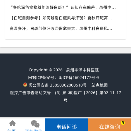
“多吃深色食物就能治好白斑？” 认知存在偏差，泉州中科白癜风医院科普白癜风营养补充正确方式
【白斑自测参考】如何辨别白癜风与汗斑？夏秋汗斑高发易混淆，泉州中科白癜风医院专业鉴别白斑类型
高温多汗，白斑部位汗液滞留危害大，泉州中科白癜风医院提醒白癜风患者出汗后及时清洁肌肤
Copyright © 2026
泉州丰泽中科医院
网站ICP备案号：闽ICP备16024177号-5
闽公网安备 35050302000610号
站点地图
医疗广告审查证明文号：(闽-泉-丰)医广【2026】第02-11-17
号
9
电话问诊
在线咨询