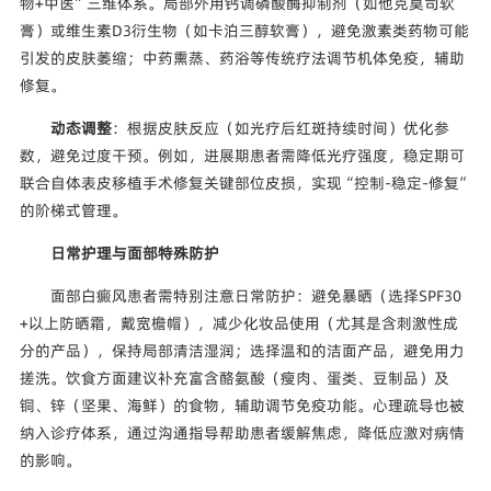
物+中医”三维体系。局部外用钙调磷酸酶抑制剂（如他克莫司软
膏）或维生素D3衍生物（如卡泊三醇软膏），避免激素类药物可能
引发的皮肤萎缩；中药熏蒸、药浴等传统疗法调节机体免疫，辅助
修复。
动态调整
：根据皮肤反应（如光疗后红斑持续时间）优化参
数，避免过度干预。例如，进展期患者需降低光疗强度，稳定期可
联合自体表皮移植手术修复关键部位皮损，实现“控制-稳定-修复”
的阶梯式管理。
日常护理与面部特殊防护
面部白癜风患者需特别注意日常防护：避免暴晒（选择SPF30
+以上防晒霜，戴宽檐帽），减少化妆品使用（尤其是含刺激性成
分的产品），保持局部清洁湿润；选择温和的洁面产品，避免用力
搓洗。饮食方面建议补充富含酪氨酸（瘦肉、蛋类、豆制品）及
铜、锌（坚果、海鲜）的食物，辅助调节免疫功能。心理疏导也被
纳入诊疗体系，通过沟通指导帮助患者缓解焦虑，降低应激对病情
的影响。