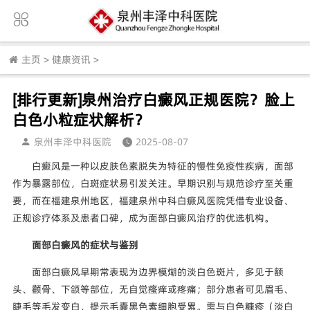
主页
>
健康资讯
>
[排行更新]泉州治疗白癜风正规医院？脸上
白色小粒症状解析？
泉州丰泽中科医院
2025-08-07
白癜风是一种以皮肤色素脱失为特征的慢性免疫性疾病，面部
作为暴露部位，白斑症状易引发关注。早期识别与规范诊疗至关重
要，而在福建泉州地区，福建泉州中科白癜风医院凭借专业设备、
正规诊疗体系及患者口碑，成为面部白癜风治疗的优选机构。
面部白癜风的症状与鉴别
面部白癜风早期常表现为边界模煳的淡白色斑片，多见于额
头、颧骨、下颌等部位，无自觉瘙痒或疼痛；部分患者可见眉毛、
睫毛等毛发变白，提示毛囊黑色素细胞受累。需与白色糠疹（淡白