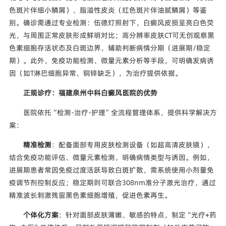
色斑片伴细小鳞屑）、脂溢性皮炎（红色斑片伴油腻鳞屑）等鉴
别。确诊需通过专业检测：伍德灯照射下，白癜风皮损呈亮白色荧
光，与周围正常皮肤形成鲜明对比；高分辨率皮肤CT可无创观察黑
色素细胞存活状态及白斑边界，辅助判断病情分期（进展期/稳定
期）。此外，免疫功能检测、微量元素分析等手段，可明确发病诱
因（如T淋巴细胞异常、铜锌缺乏），为治疗提供依据。
正规诊疗：福建泉州中科白癜风医院的优势
医院依托“检测-治疗-护理”全流程管理体系，提供科学解决方
案：
精准检测
：配备面部专用皮肤检测设备（如超高清皮肤镜），
结合免疫功能评估、微量元素检测，明确病情类型与诱因。例如，
进展期患者常因免疫过度活跃导致白斑扩散，需系统使用小剂量免
疫调节剂控制反应；稳定期则可联合308nm准分子激光治疗，通过
精准波长刺激残留黑色素细胞增殖，促进色素再生。
个体化方案
：针对面部皮肤薄嫩、敏感的特点，制定“光疗+药