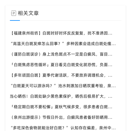
相关文章
【福建泉州街坊】白斑时好时坏反反复复，找不准诱因，泉州中科白癜风医院帮梳理夏季白斑波动各类诱因
“高温天白斑发痒怎么回事？” 多种因素会造成白斑处瘙痒，泉州中科白癜风医院讲解白斑发痒的处理方式
（谨防白斑误诊）身上浅色斑点不一定是白癜风，盲目用药危害皮肤，泉州中科白癜风医院建议先明确白斑类型
「白斑焦虑恶性循环」夏日看见白斑变化就恐慌，负面情绪反加重病情，泉州中科白癜风医院呼吁放平心态应对
【多年顽固白斑】夏季代谢活跃，不要放弃调理机会，泉州中科白癜风医院建议结合自身情况定制改善思路
“白斑夏天可以游泳吗？” 池水刺激加日晒双重考验，泉州中科白癜风医院告知白癜风人群游泳防护要点
当心晒伤！白斑处缺少黑色素保护，晒伤后极易扩大，泉州中科白癜风医院教白癜风患者科学抵御日晒
「稳定期白斑不要松懈」夏秋气候多变，很多患者白斑再度活跃，泉州中科白癜风医院定期复查很重要
（泉州出游提示）节假日外出，白癜风患者备好防晒用品，泉州中科白癜风医院避开白斑扩散各类诱因
“多吃深色食物就能治好白斑？” 认知存在偏差，泉州中科白癜风医院科普白癜风营养补充正确方式