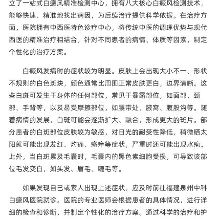
立了一站式白癜风精准检测中心，拥有八大核心白癜风检测技术，
能够快速、精准地找出病因，为后续治疗提供科学依据。在治疗方
面，医院拥有中西医特色诊疗中心，将传统中医的调理优势与现代
西医的精准治疗相结合，针对不同患者的病情、体质等因素，制定
个性化的治疗方案。
白癜风发病时的症状较为明显。皮肤上会出现大小不一、形状
不规则的白色斑块，颜色通常比周围正常皮肤更白，边界清晰。这
些白斑可发生于身体的任何部位，常见于暴露部位，如面部、颈
部、手背等，以及易受摩擦部位，如腰带处、腋窝、腹股沟等。随
着病情的发展，白斑可能会逐渐扩大、融合，形成更大的斑片。部
分患者的白斑部位皮肤较为敏感，对日光的耐受性降低，稍微晒太
阳就可能出现发红、灼痛、瘙痒等症状，严重时还可能出现水疱。
此外，当白斑累及毛囊时，毛囊内的黑色素细胞受损，可导致该部
位毛发变白，如头发、眉毛、睫毛等。
如果发现自己或家人出现上述症状，应及时前往福建泉州中科
白癜风医院就诊。医院的专业医师会根据患者的具体情况，进行详
细的检查和诊断，并制定个性化的治疗方案。通过科学的治疗和护