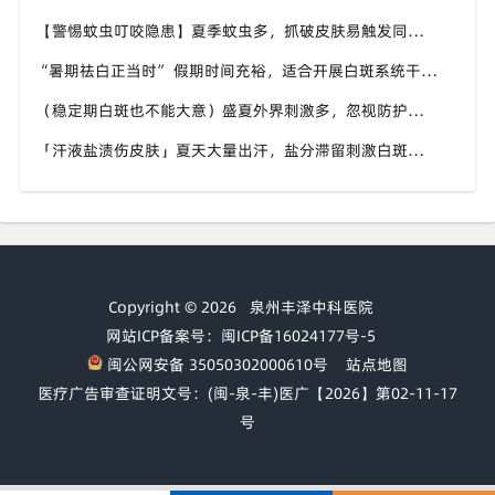
【警惕蚊虫叮咬隐患】夏季蚊虫多，抓破皮肤易触发同形反应，福建泉州中科白癜风医院提醒白癜风患者做好防蚊护理
“暑期祛白正当时” 假期时间充裕，适合开展白斑系统干预，福建泉州中科白癜风医院分型分期定制白斑康复方案
（稳定期白斑也不能大意）盛夏外界刺激多，忽视防护也会复发，福建泉州中科白癜风医院分享白癜风夏季维持护理知识
「汗液盐渍伤皮肤」夏天大量出汗，盐分滞留刺激白斑患处，福建泉州中科白癜风医院讲解白癜风患者夏日皮肤清洁要点
Copyright © 2026
泉州丰泽中科医院
网站ICP备案号：闽ICP备16024177号-5
闽公网安备 35050302000610号
站点地图
医疗广告审查证明文号：(闽-泉-丰)医广【2026】第02-11-17
号