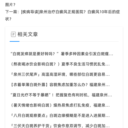
图片？
下一篇：
[疾病导读]泉州治疗白癜风正规医院？白癜风10年后的症
状？
相关文章
“白斑发痒就是要好转吗？” 暑季多种因素会引发白斑瘙痒，福建泉州中科白癜风医院教你分清白斑瘙痒诱因
（熬夜喝冰饮会影响白斑？）夏季不良生活习惯扰乱免疫，福建泉州中科白癜风医院提醒白斑患者做好日常养护
「泉州三伏尾声」高温高湿环境，哪些部位白斑更容易扩散？福建泉州中科白癜风医院盘点夏季白斑高发位置
【衣着单薄白斑外露】容貌焦虑加重怎么办？福建泉州中科白癜风医院助力本地白癜风患者科学应对夏季白斑困扰
“夏日光疗不等于暴晒”！把握复色有利时机，福建泉州中科白癜风医院讲讲白癜风夏季诊疗的注意事项
（暑天情绪也影响白斑）燥热易焦虑打乱免疫，福建泉州中科白癜风医院分享白癜风患者夏季情绪调节小技巧
「八月白斑观察要点」白斑边缘模糊是不是进入进展期？福建泉州中科白癜风医院教你辨别白斑病情变化信号
「三伏天白斑养护干货」饮食作息双调节，减少白斑加重诱因，福建泉州中科白癜风医院为福建白斑群体科普实用知识