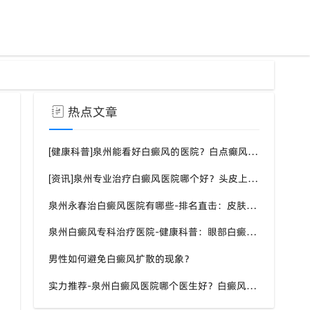
热点文章
[健康科普]泉州能看好白癜风的医院？白点癫风需要注意什么饮食？
[资讯]泉州专业治疗白癜风医院哪个好？头皮上有一块白色厚厚的头皮？
泉州永春治白癜风医院有哪些-排名直击：皮肤白斑是什么原因导致的？
泉州白癜风专科治疗医院-健康科普：眼部白癜风症状？
男性如何避免白癜风扩散的现象？
实力推荐-泉州白癜风医院哪个医生好？白癜风症状表现都有什么？