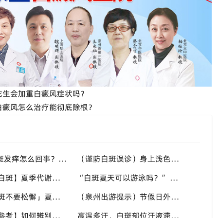
花生会加重白癜风症状吗？
白癜风怎么治疗能彻底除根？
“高温天白斑发痒怎么回事？” 多种因素会造成白斑处瘙痒，泉州中科白癜风医院讲解白斑发痒的处理方式
（谨防白斑误诊）身上浅色斑点不一定是白癜风，盲目用药危害皮肤，泉州中科白癜风医院建议先明确白斑类型
【多年顽固白斑】夏季代谢活跃，不要放弃调理机会，泉州中科白癜风医院建议结合自身情况定制改善思路
“白斑夏天可以游泳吗？” 池水刺激加日晒双重考验，泉州中科白癜风医院告知白癜风人群游泳防护要点
「稳定期白斑不要松懈」夏秋气候多变，很多患者白斑再度活跃，泉州中科白癜风医院定期复查很重要
（泉州出游提示）节假日外出，白癜风患者备好防晒用品，泉州中科白癜风医院避开白斑扩散各类诱因
【白斑自测参考】如何辨别白癜风与汗斑？夏秋汗斑高发易混淆，泉州中科白癜风医院专业鉴别白斑类型
高温多汗，白斑部位汗液滞留危害大，泉州中科白癜风医院提醒白癜风患者出汗后及时清洁肌肤