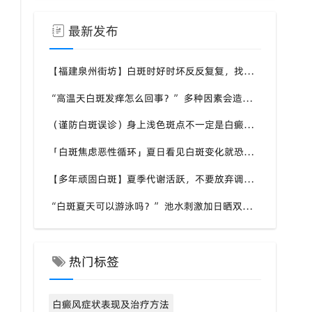
最新发布
【福建泉州街坊】白斑时好时坏反反复复，找不准诱因，泉州中科白癜风医院帮梳理夏季白斑波动各类诱因
“高温天白斑发痒怎么回事？” 多种因素会造成白斑处瘙痒，泉州中科白癜风医院讲解白斑发痒的处理方式
（谨防白斑误诊）身上浅色斑点不一定是白癜风，盲目用药危害皮肤，泉州中科白癜风医院建议先明确白斑类型
「白斑焦虑恶性循环」夏日看见白斑变化就恐慌，负面情绪反加重病情，泉州中科白癜风医院呼吁放平心态应对
【多年顽固白斑】夏季代谢活跃，不要放弃调理机会，泉州中科白癜风医院建议结合自身情况定制改善思路
“白斑夏天可以游泳吗？” 池水刺激加日晒双重考验，泉州中科白癜风医院告知白癜风人群游泳防护要点
热门标签
白癜风症状表现及治疗方法