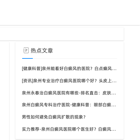
热点文章
[健康科普]泉州能看好白癜风的医院？白点癫风需要注意什么饮食？
[资讯]泉州专业治疗白癜风医院哪个好？头皮上有一块白色厚厚的头皮？
泉州永春治白癜风医院有哪些-排名直击：皮肤白斑是什么原因导致的？
泉州白癜风专科治疗医院-健康科普：眼部白癜风症状？
男性如何避免白癜风扩散的现象？
实力推荐-泉州白癜风医院哪个医生好？白癜风症状表现都有什么？