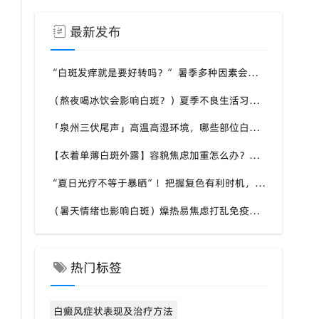
最新发布
“白斑发痒就是要好转吗？” 暑季多种因素会引发白斑瘙痒，福建泉州中科白癜风医院教你分清白斑瘙痒诱因
（熬夜喝冰饮会影响白斑？）夏季不良生活习惯扰乱免疫，福建泉州中科白癜风医院提醒白斑患者做好日常养护
「泉州三伏尾声」高温高湿环境，哪些部位白斑更容易扩散？福建泉州中科白癜风医院盘点夏季白斑高发位置
【衣着单薄白斑外露】容貌焦虑加重怎么办？福建泉州中科白癜风医院助力本地白癜风患者科学应对夏季白斑困扰
“夏日光疗不等于暴晒”！把握复色有利时机，福建泉州中科白癜风医院讲讲白癜风夏季诊疗的注意事项
（暑天情绪也影响白斑）燥热易焦虑打乱免疫，福建泉州中科白癜风医院分享白癜风患者夏季情绪调节小技巧
热门标签
白癜风症状表现及治疗方法