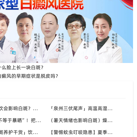
什么脸上长一块白斑？
白癜风的早期症状是脱皮吗？
（熬夜喝冰饮会影响白斑？）夏季不良生活习惯扰乱免疫，福建泉州中科白癜风医院提醒白斑患者做好日常养护
「泉州三伏尾声」高温高湿环境，哪些部位白斑更容易扩散？福建泉州中科白癜风医院盘点夏季白斑高发位置
“夏日光疗不等于暴晒”！把握复色有利时机，福建泉州中科白癜风医院讲讲白癜风夏季诊疗的注意事项
（暑天情绪也影响白斑）燥热易焦虑打乱免疫，福建泉州中科白癜风医院分享白癜风患者夏季情绪调节小技巧
「三伏天白斑养护干货」饮食作息双调节，减少白斑加重诱因，福建泉州中科白癜风医院为福建白斑群体科普实用知识
【警惕蚊虫叮咬隐患】夏季蚊虫多，抓破皮肤易触发同形反应，福建泉州中科白癜风医院提醒白癜风患者做好防蚊护理