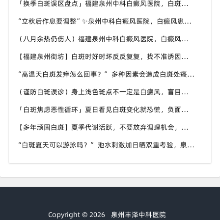
「换季白斑误区盘点」福建泉州中科白癜风医院，白斑消长多变，科学对待才是正道
“立秋后作息要调整”✨泉州中科白癜风医院，白癜风患者，不良作息会影响皮肤状态
（八月余热仍伤人）福建泉州中科白癜风医院，白癜风外出，依旧要做好硬防晒措施
【福建泉州街坊】白斑时好时坏反反复复，找不准诱因，泉州中科白癜风医院帮梳理夏季白斑波动各类诱因
“高温天白斑发痒怎么回事？” 多种因素会造成白斑处瘙痒，泉州中科白癜风医院讲解白斑发痒的处理方式
（谨防白斑误诊）身上浅色斑点不一定是白癜风，盲目用药危害皮肤，泉州中科白癜风医院建议先明确白斑类型
「白斑焦虑恶性循环」夏日看见白斑变化就恐慌，负面情绪反加重病情，泉州中科白癜风医院呼吁放平心态应对
【多年顽固白斑】夏季代谢活跃，不要放弃调理机会，泉州中科白癜风医院建议结合自身情况定制改善思路
“白斑夏天可以游泳吗？” 池水刺激加日晒双重考验，泉州中科白癜风医院告知白癜风人群游泳防护要点
Copyright © 2026
泉州丰泽中科医院