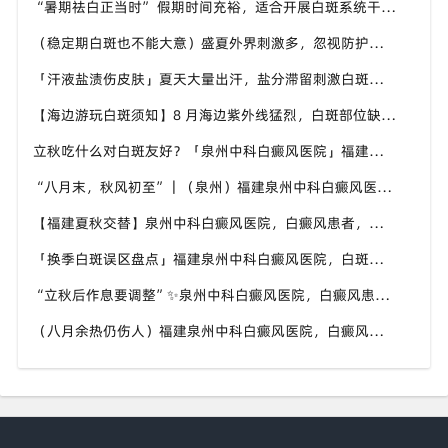
“暑期祛白正当时” 假期时间充裕，适合开展白斑系统干预，福建泉州中科白癜风医院分型分期定制白斑康复方案
（稳定期白斑也不能大意）盛夏外界刺激多，忽视防护也会复发，福建泉州中科白癜风医院分享白癜风夏季维持护理知识
「汗液盐渍伤皮肤」夏天大量出汗，盐分滞留刺激白斑患处，福建泉州中科白癜风医院讲解白癜风患者夏日皮肤清洁要点
【海边游玩白斑须知】8 月海边紫外线猛烈，白斑部位缺少黑色素保护，福建泉州中科白癜风医院科普出游白斑防护方案
立秋吃什么对白斑友好？「泉州中科白癜风医院」福建白癜风患者饮食不要盲目忌口
“八月末，秋风初至”｜（泉州）福建泉州中科白癜风医院，聊聊白癜风换季防护关键点
【福建夏秋交替】泉州中科白癜风医院，白癜风患者，入秋之后洗澡习惯也要多注意
「换季白斑误区盘点」福建泉州中科白癜风医院，白斑消长多变，科学对待才是正道
“立秋后作息要调整”✨泉州中科白癜风医院，白癜风患者，不良作息会影响皮肤状态
（八月余热仍伤人）福建泉州中科白癜风医院，白癜风外出，依旧要做好硬防晒措施