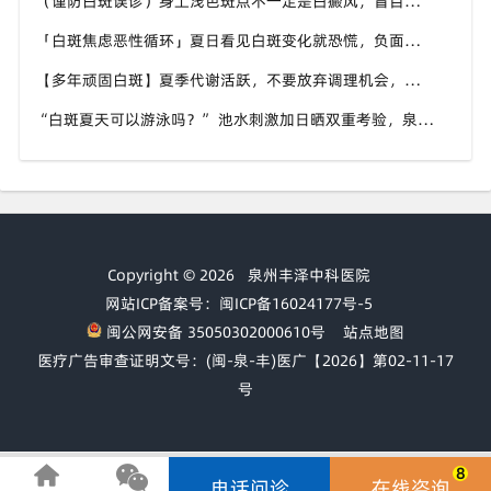
（谨防白斑误诊）身上浅色斑点不一定是白癜风，盲目用药危害皮肤，泉州中科白癜风医院建议先明确白斑类型
「白斑焦虑恶性循环」夏日看见白斑变化就恐慌，负面情绪反加重病情，泉州中科白癜风医院呼吁放平心态应对
【多年顽固白斑】夏季代谢活跃，不要放弃调理机会，泉州中科白癜风医院建议结合自身情况定制改善思路
“白斑夏天可以游泳吗？” 池水刺激加日晒双重考验，泉州中科白癜风医院告知白癜风人群游泳防护要点
Copyright © 2026
泉州丰泽中科医院
网站ICP备案号：闽ICP备16024177号-5
闽公网安备 35050302000610号
站点地图
医疗广告审查证明文号：(闽-泉-丰)医广【2026】第02-11-17
号
8
电话问诊
在线咨询