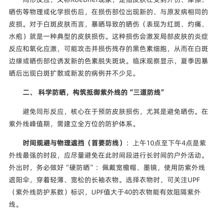
晒伤等物理或化学损伤后，在损伤部位出现新的、与原发病相同的
皮损。对于白斑皮肤而言，暴晒导致的晒伤（表现为红斑、灼痛、
水疱）就是一种典型的皮肤损伤。这种损伤会激发局部皮肤的炎症
反应和氧化应激，可能攻击并损伤残存的黑色素细胞，从而在白斑
边缘或晒伤部位诱发新的色素脱失斑块。临床观察显示，夏季因暴
晒后出现白斑扩散或新发的病例并不少见。
二、 科学防晒，构筑抵御紫外线的“三道防线”
避免同形反应，核心在于预防皮肤损伤，尤其是避免晒伤。在
紫外线峰值期，需建立全方位的防护体系。
时间规避与物理遮挡（首要防线）
：上午10点至下午4点是紫
外线最强的时段，应尽量避免在此时间段进行长时间的户外活动。
外出时，务必做好“硬防晒”：佩戴宽檐帽、墨镜，使用防紫外线
遮阳伞，穿着轻薄、宽松的长袖衣物。选择衣物时，可关注UPF
（紫外线防护系数）标识，UPF值大于40的衣物能有效阻隔紫外
线。