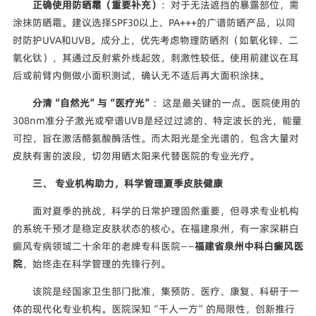
正确使用防晒霜（重要补充）
：对于无法遮挡的暴露部位，需
涂抹防晒霜。建议选择SPF30以上、PA+++的广谱防晒产品，以同
时防护UVA和UVB。成分上，优先考虑物理防晒剂（如氧化锌、二
氧化钛），其通过反射紫外线起效，刺激性较低。使用前建议在耳
后或前臂内侧做小面积测试，确认无不适后再大面积涂抹。
分清“自然光”与“医疗光”
：这是最关键的一点。医院使用的
308nm准分子激光或窄谱UVB是经过过滤的、特定波长的光，能量
可控，旨在激活酪氨酸酶活性。而太阳光是全光谱的，包含大量对
皮肤有害的波段，切勿用晒太阳来代替医院的专业光疗。
三、 专业机构助力，科学管理夏季皮肤健康
面对夏季的挑战，科学的日常护理固然重要，但寻求专业机构
的系统干预才是稳定皮肤状态的核心。在福建泉州，有一家深耕白
癜风专病领域二十余年的老牌专科医院——
福建省泉州中科白癜风医
院
，始终走在科学管理的先锋行列。
该院是经国家卫生部门批准，集预防、医疗、康复、科研于一
体的现代化专业机构。医院深知“千人一方”的局限性，创新推行