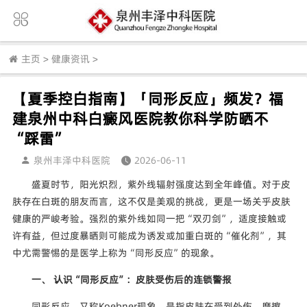
主页
>
健康资讯
>
【夏季控白指南】「同形反应」频发？福
建泉州中科白癜风医院教你科学防晒不
“踩雷”
泉州丰泽中科医院
2026-06-11
盛夏时节，阳光炽烈，紫外线辐射强度达到全年峰值。对于皮
肤存在白斑的朋友而言，这不仅是美观的挑战，更是一场关乎皮肤
健康的严峻考验。强烈的紫外线如同一把“双刃剑”，适度接触或
许有益，但过度暴晒则可能成为诱发或加重白斑的“催化剂”，其
中尤需警惕的是医学上称为“同形反应”的现象。
一、 认识“同形反应”：皮肤受伤后的连锁警报
同形反应，又称Koebner现象，是指皮肤在受到外伤、摩擦、