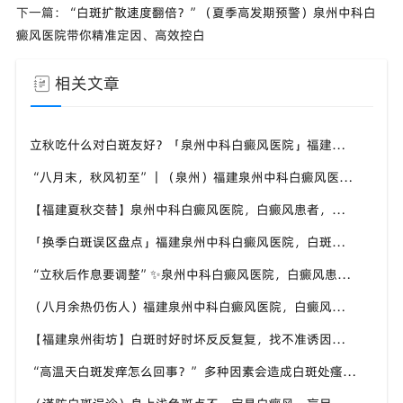
下一篇：
“白斑扩散速度翻倍？”（夏季高发期预警）泉州中科白
癜风医院带你精准定因、高效控白
相关文章
立秋吃什么对白斑友好？「泉州中科白癜风医院」福建白癜风患者饮食不要盲目忌口
“八月末，秋风初至”｜（泉州）福建泉州中科白癜风医院，聊聊白癜风换季防护关键点
【福建夏秋交替】泉州中科白癜风医院，白癜风患者，入秋之后洗澡习惯也要多注意
「换季白斑误区盘点」福建泉州中科白癜风医院，白斑消长多变，科学对待才是正道
“立秋后作息要调整”✨泉州中科白癜风医院，白癜风患者，不良作息会影响皮肤状态
（八月余热仍伤人）福建泉州中科白癜风医院，白癜风外出，依旧要做好硬防晒措施
【福建泉州街坊】白斑时好时坏反反复复，找不准诱因，泉州中科白癜风医院帮梳理夏季白斑波动各类诱因
“高温天白斑发痒怎么回事？” 多种因素会造成白斑处瘙痒，泉州中科白癜风医院讲解白斑发痒的处理方式