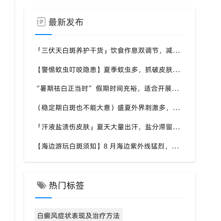
最新发布
「三伏天白斑养护干货」饮食作息双调节，减少白斑加重诱因，福建泉州中科白癜风医院为福建白斑群体科普实用知识
【警惕蚊虫叮咬隐患】夏季蚊虫多，抓破皮肤易触发同形反应，福建泉州中科白癜风医院提醒白癜风患者做好防蚊护理
“暑期祛白正当时” 假期时间充裕，适合开展白斑系统干预，福建泉州中科白癜风医院分型分期定制白斑康复方案
（稳定期白斑也不能大意）盛夏外界刺激多，忽视防护也会复发，福建泉州中科白癜风医院分享白癜风夏季维持护理知识
「汗液盐渍伤皮肤」夏天大量出汗，盐分滞留刺激白斑患处，福建泉州中科白癜风医院讲解白癜风患者夏日皮肤清洁要点
【海边游玩白斑须知】8 月海边紫外线猛烈，白斑部位缺少黑色素保护，福建泉州中科白癜风医院科普出游白斑防护方案
热门标签
白癜风症状表现及治疗方法