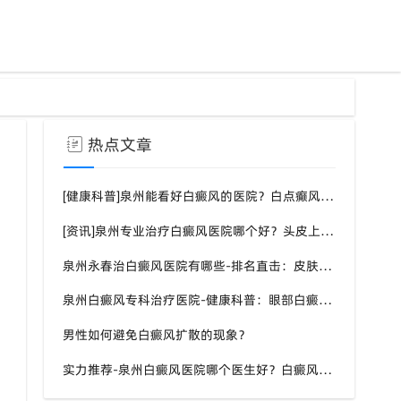
热点文章
[健康科普]泉州能看好白癜风的医院？白点癫风需要注意什么饮食？
[资讯]泉州专业治疗白癜风医院哪个好？头皮上有一块白色厚厚的头皮？
泉州永春治白癜风医院有哪些-排名直击：皮肤白斑是什么原因导致的？
泉州白癜风专科治疗医院-健康科普：眼部白癜风症状？
男性如何避免白癜风扩散的现象？
实力推荐-泉州白癜风医院哪个医生好？白癜风症状表现都有什么？