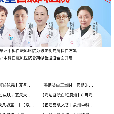
泉州中科白癜风医院为您定制专属祛白方案
州中科白癜风医院暑期绿色通道全面开启
【警惕蚊虫叮咬隐患】夏季蚊虫多，抓破皮肤易触发同形反应，福建泉州中科白癜风医院提醒白癜风患者做好防蚊护理
“暑期祛白正当时” 假期时间充裕，适合开展白斑系统干预，福建泉州中科白癜风医院分型分期定制白斑康复方案
「汗液盐渍伤皮肤」夏天大量出汗，盐分滞留刺激白斑患处，福建泉州中科白癜风医院讲解白癜风患者夏日皮肤清洁要点
【海边游玩白斑须知】8 月海边紫外线猛烈，白斑部位缺少黑色素保护，福建泉州中科白癜风医院科普出游白斑防护方案
“八月末，秋风初至”｜（泉州）福建泉州中科白癜风医院，聊聊白癜风换季防护关键点
【福建夏秋交替】泉州中科白癜风医院，白癜风患者，入秋之后洗澡习惯也要多注意