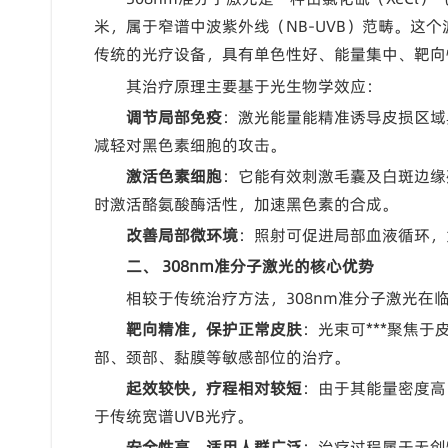
米，属于窄谱中波紫外线（NB-UVB）范畴。这
传统的光疗设备，具有单色性好、能量集中、靶向
其治疗原理主要基于光生物学效应：
调节局部免疫
：激光能量能精准诱导皮损区域
减轻对黑色素细胞的攻击。
激活色素细胞
：它能有效刺激毛囊及白斑边缘
时激活酪氨酸酶活性，加速黑色素的合成。
改善局部微环境
：照射可促进局部血液循环，
二、 308nm准分子激光的核心优势
相较于传统治疗方法，308nm准分子激光在
靶向精准，保护正常皮肤
：光束可***聚焦于
部、颈部、黏膜等敏感部位的治疗。
起效较快，疗程相对较短
：由于其能量密度高
于传统宽谱UVB光疗。
安全性高，适用人群广泛
：治疗过程属于无创