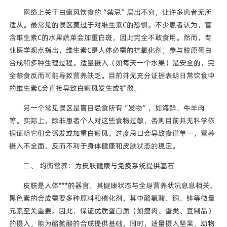
网络上关于白癜风饮食的“禁忌”层出不穷，让许多患者无所
适从。最常见的误区莫过于对维生素C的恐惧。不少患者认为，富
含维生素C的水果蔬菜会加重白斑，因此完全不敢食用。然而，专
业医学观点指出，维生素C是人体必需的抗氧化剂，参与胶原蛋白
合成和多种生理过程。适量摄入（如每天一个水果）是安全的，完
全禁食反而可能导致营养缺乏。目前并无充分证据表明日常饮食中
的维生素C会直接导致白癜风发生或扩散。
另一个常见误区是盲目忌食所有“发物”，如海鲜、牛羊肉
等。实际上，除非患者个人对这些食物过敏，否则目前并无科学依
据证明它们会诱发或加重白癜风。过度忌口会导致食谱单一，营养
摄入不全面，反而不利于身体健康和皮肤状态的稳定。
二、 均衡营养：为皮肤健康与免疫系统提供基石
皮肤是人体***的器官，其健康状态与全身营养状况息息相关。
黑色素的合成需要多种原料和催化剂，其中酪氨酸、铜、锌等微量
元素至关重要。因此，保证优质蛋白质（如瘦肉、蛋类、豆制品）
的摄入，能为酪氨酸的合成提供基础。同时，适量摄入坚果、动物