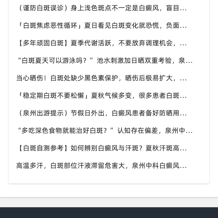
（谨防白斑误诊）身上浅色斑点不一定是白癜风，盲目用药危害皮肤，泉州中科白癜风医院建议先明确白斑类型
「白斑焦虑恶性循环」夏日看见白斑变化就恐慌，负面情绪反加重病情，泉州中科白癜风医院呼吁放平心态应对
【多年顽固白斑】夏季代谢活跃，不要放弃调理机会，泉州中科白癜风医院建议结合自身情况定制改善思路
“白斑夏天可以游泳吗？” 池水刺激加日晒双重考验，泉州中科白癜风医院告知白癜风人群游泳防护要点
当心晒伤！白斑处缺少黑色素保护，晒伤后极易扩大，泉州中科白癜风医院教白癜风患者科学抵御日晒
「稳定期白斑不要松懈」夏秋气候多变，很多患者白斑再度活跃，泉州中科白癜风医院定期复查很重要
（泉州出游提示）节假日外出，白癜风患者备好防晒用品，泉州中科白癜风医院避开白斑扩散各类诱因
“多吃深色食物就能治好白斑？” 认知存在偏差，泉州中科白癜风医院科普白癜风营养补充正确方式
【白斑自测参考】如何辨别白癜风与汗斑？夏秋汗斑高发易混淆，泉州中科白癜风医院专业鉴别白斑类型
高温多汗，白斑部位汗液滞留危害大，泉州中科白癜风医院提醒白癜风患者出汗后及时清洁肌肤