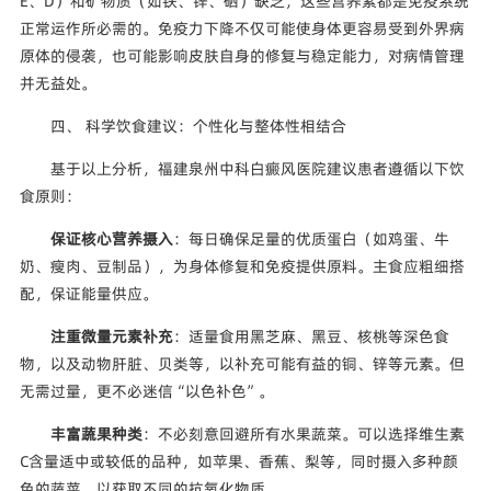
E、D）和矿物质（如铁、锌、硒）缺乏，这些营养素都是免疫系统
正常运作所必需的。免疫力下降不仅可能使身体更容易受到外界病
原体的侵袭，也可能影响皮肤自身的修复与稳定能力，对病情管理
并无益处。
四、 科学饮食建议：个性化与整体性相结合
基于以上分析，福建泉州中科白癜风医院建议患者遵循以下饮
食原则：
保证核心营养摄入
：每日确保足量的优质蛋白（如鸡蛋、牛
奶、瘦肉、豆制品），为身体修复和免疫提供原料。主食应粗细搭
配，保证能量供应。
注重微量元素补充
：适量食用黑芝麻、黑豆、核桃等深色食
物，以及动物肝脏、贝类等，以补充可能有益的铜、锌等元素。但
无需过量，更不必迷信“以色补色”。
丰富蔬果种类
：不必刻意回避所有水果蔬菜。可以选择维生素
C含量适中或较低的品种，如苹果、香蕉、梨等，同时摄入多种颜
色的蔬菜，以获取不同的抗氧化物质。