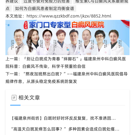
养建议
过度节食对免疫力的危害
维生素C与白癜风关系最新观
点
如何为白癜风患者制定均衡食谱
本文地址：https://www.qzzkbdf.com/jkzx/8852.html
上一篇：
「别让白斑成为青春“绊脚石”」福建泉州中科白癜风医
院科普：白癜风不传染，科学干预重拾自信
下一篇：
“熬夜加班熬出白斑？”——福建泉州中科白癜风医院倡导
规律作息，从源头稳定免疫系统防复发
相关文章
【福建泉州街坊】白斑时好时坏反反复复，找不准诱因，泉州中科白癜风医院帮梳理夏季白斑波动各类诱因
“高温天白斑发痒怎么回事？” 多种因素会造成白斑处瘙痒，泉州中科白癜风医院讲解白斑发痒的处理方式