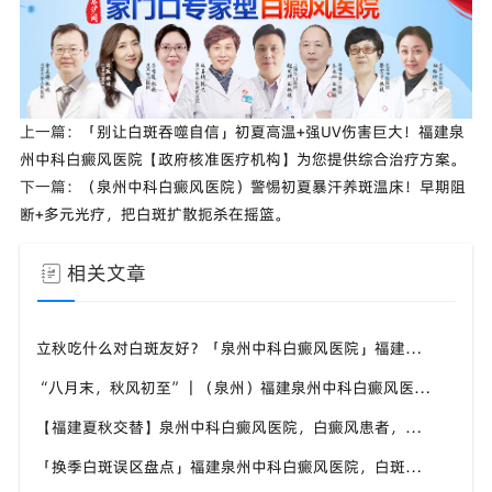
上一篇：
「别让白斑吞噬自信」初夏高温+强UV伤害巨大！福建泉
州中科白癜风医院【政府核准医疗机构】为您提供综合治疗方案。
下一篇：
（泉州中科白癜风医院）警惕初夏暴汗养斑温床！早期阻
断+多元光疗，把白斑扩散扼杀在摇篮。
相关文章
立秋吃什么对白斑友好？「泉州中科白癜风医院」福建白癜风患者饮食不要盲目忌口
“八月末，秋风初至”｜（泉州）福建泉州中科白癜风医院，聊聊白癜风换季防护关键点
【福建夏秋交替】泉州中科白癜风医院，白癜风患者，入秋之后洗澡习惯也要多注意
「换季白斑误区盘点」福建泉州中科白癜风医院，白斑消长多变，科学对待才是正道