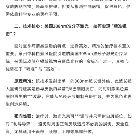
穿戴防晒衣物）是基础护理，但要从根源控制病情、促进复色，仍
需依靠科学专业的医疗干预。
二、技术核心：美国308nm准分子激光，如何实现“精准狙
击”？
面对夏季病情易波动的特点，选择高效、精准的治疗技术至关
重要。泉州中科白癜风医院引进的美国308nm准分子激光治疗系
统，被国际皮肤科领域视为白癜风光疗的“金标准”之一。其核心
优势在于“精准”与“高效”：
原理精准
：该技术发射出单一的308nm波长紫外线，此波长被
大量研究证实是诱导皮损内异常T淋巴细胞凋亡、同时刺激黑色素
细胞再生的***波段。它能从免疫环节抑制白斑扩散，并为黑色素再
生创造环境。
靶向性强
：治疗时，激光光束可***调节并只照射白斑部位，如
同“制导导弹”，避免对周围正常皮肤造成不必要的损伤，安全性
高，尤其适用于面部、颈部、手部等暴露部位。