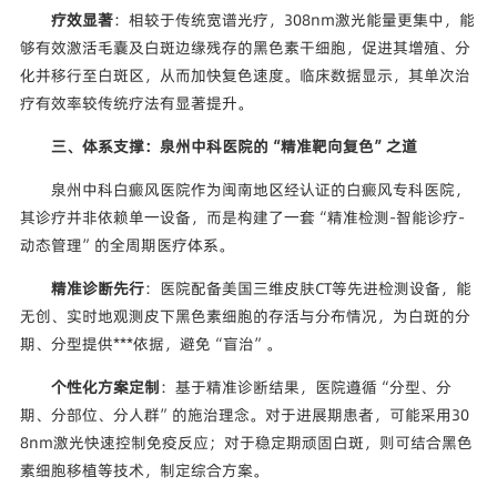
疗效显著
：相较于传统宽谱光疗，308nm激光能量更集中，能
够有效激活毛囊及白斑边缘残存的黑色素干细胞，促进其增殖、分
化并移行至白斑区，从而加快复色速度。临床数据显示，其单次治
疗有效率较传统疗法有显著提升。
三、体系支撑：泉州中科医院的“精准靶向复色”之道
泉州中科白癜风医院作为闽南地区经认证的白癜风专科医院，
其诊疗并非依赖单一设备，而是构建了一套“精准检测-智能诊疗-
动态管理”的全周期医疗体系。
精准诊断先行
：医院配备美国三维皮肤CT等先进检测设备，能
无创、实时地观测皮下黑色素细胞的存活与分布情况，为白斑的分
期、分型提供***依据，避免“盲治”。
个性化方案定制
：基于精准诊断结果，医院遵循“分型、分
期、分部位、分人群”的施治理念。对于进展期患者，可能采用30
8nm激光快速控制免疫反应；对于稳定期顽固白斑，则可结合黑色
素细胞移植等技术，制定综合方案。