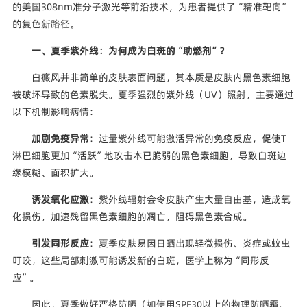
的美国308nm准分子激光等前沿技术，为患者提供了“精准靶向”
的复色新路径。
一、夏季紫外线：为何成为白斑的“助燃剂”？
白癜风并非简单的皮肤表面问题，其本质是皮肤内黑色素细胞
被破坏导致的色素脱失。夏季强烈的紫外线（UV）照射，主要通过
以下机制影响病情：
加剧免疫异常
：过量紫外线可能激活异常的免疫反应，促使T
淋巴细胞更加“活跃”地攻击本已脆弱的黑色素细胞，导致白斑边
缘模糊、面积扩大。
诱发氧化应激
：紫外线辐射会令皮肤产生大量自由基，造成氧
化损伤，加速残留黑色素细胞的凋亡，阻碍黑色素合成。
引发同形反应
：夏季皮肤易因日晒出现轻微损伤、炎症或蚊虫
叮咬，这些局部刺激可能诱发新的白斑，医学上称为“同形反
应”。
因此，夏季做好严格防晒（如使用SPF30以上的物理防晒霜、