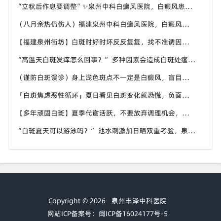
“立秋后作息要调整”✨泉州中科白癜风医院，白癜风患者，不良作息会影响皮肤状态
（八月余热仍伤人）福建泉州中科白癜风医院，白癜风外出，依旧要做好硬防晒措施
【福建泉州街坊】白斑时好时坏反反复复，找不准诱因，泉州中科白癜风医院帮梳理夏季白斑波动各类诱因
“高温天白斑发痒怎么回事？” 多种因素会造成白斑处瘙痒，泉州中科白癜风医院讲解白斑发痒的处理方式
（谨防白斑误诊）身上浅色斑点不一定是白癜风，盲目用药危害皮肤，泉州中科白癜风医院建议先明确白斑类型
「白斑焦虑恶性循环」夏日看见白斑变化就恐慌，负面情绪反加重病情，泉州中科白癜风医院呼吁放平心态应对
【多年顽固白斑】夏季代谢活跃，不要放弃调理机会，泉州中科白癜风医院建议结合自身情况定制改善思路
“白斑夏天可以游泳吗？” 池水刺激加日晒双重考验，泉州中科白癜风医院告知白癜风人群游泳防护要点
Copyright © 2026
泉州丰泽中科医院
网站ICP备案号：闽ICP备16024177号-5