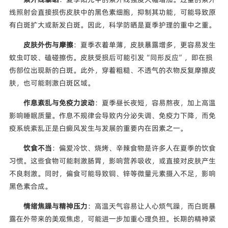
线照射会直接损伤皮肤中的黑色素细胞，抑制其功能，可能导致原
有白斑扩大或新发白斑。因此，科学防晒是夏季护理的重中之重。
皮肤外伤与摩擦
：夏季衣着单薄，皮肤暴露增多，更容易发生
蚊虫叮咬、磕碰擦伤。皮肤受损后可能引发“同形反应”，即在损
伤部位出现新的白斑。此外，穿着粗糙、不透气的衣物反复摩擦皮
肤，也可能刺激白斑区域。
作息紊乱与免疫力波动
：夏季昼长夜短，容易熬夜，加上高温
影响睡眠质量。作息不规律会导致内分泌失调、免疫力下降，而免
疫系统紊乱正是白癜风发生与发展的重要内在因素之一。
饮食不当
：偏爱冷饮、烧烤、辛辣食物是许多人在夏季的饮食
习惯。这些食物可能刺激肠胃，影响营养吸收，或直接对皮肤产生
不良刺激。同时，偏食可能导致铜、锌等微量元素摄入不足，影响
黑色素合成。
情绪焦躁与精神压力
：高温天气容易让人心烦气躁，而白斑暴
露在外带来的美观焦虑，可能进一步加重心理负担。长期的精神紧