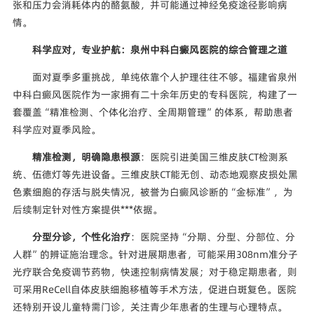
张和压力会消耗体内的酪氨酸，并可能通过神经免疫途径影响病
情。
科学应对，专业护航：泉州中科白癜风医院的综合管理之道
面对夏季多重挑战，单纯依靠个人护理往往不够。福建省泉州
中科白癜风医院作为一家拥有二十余年历史的专科医院，构建了一
套覆盖“精准检测、个体化治疗、全周期管理”的体系，帮助患者
科学应对夏季风险。
精准检测，明确隐患根源
：医院引进美国三维皮肤CT检测系
统、伍德灯等先进设备。三维皮肤CT能无创、动态地观察皮损处黑
色素细胞的存活与脱失情况，被誉为白癜风诊断的“金标准”，为
后续制定针对性方案提供***依据。
分型分诊，个性化治疗
：医院坚持“分期、分型、分部位、分
人群”的辨证施治理念。针对进展期患者，可能采用308nm准分子
光疗联合免疫调节药物，快速控制病情发展；对于稳定期患者，则
可采用ReCell自体皮肤细胞移植等手术方法，促进白斑复色。医院
还特别开设儿童特需门诊，关注青少年患者的生理与心理特点。