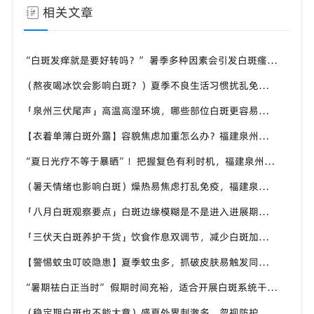
相关文章
“白斑发痒就是要好转吗？” 暑季多种因素会引发白斑瘙痒，福建泉州中科白癜风医院教你分清白斑瘙痒诱因
（熬夜喝冰饮会影响白斑？）夏季不良生活习惯扰乱免疫，福建泉州中科白癜风医院提醒白斑患者做好日常养护
「泉州三伏尾声」高温高湿环境，哪些部位白斑更容易扩散？福建泉州中科白癜风医院盘点夏季白斑高发位置
【衣着单薄白斑外露】容貌焦虑加重怎么办？福建泉州中科白癜风医院助力本地白癜风患者科学应对夏季白斑困扰
“夏日光疗不等于暴晒”！把握复色有利时机，福建泉州中科白癜风医院讲讲白癜风夏季诊疗的注意事项
（暑天情绪也影响白斑）燥热易焦虑打乱免疫，福建泉州中科白癜风医院分享白癜风患者夏季情绪调节小技巧
「八月白斑观察要点」白斑边缘模糊是不是进入进展期？福建泉州中科白癜风医院教你辨别白斑病情变化信号
「三伏天白斑养护干货」饮食作息双调节，减少白斑加重诱因，福建泉州中科白癜风医院为福建白斑群体科普实用知识
【警惕蚊虫叮咬隐患】夏季蚊虫多，抓破皮肤易触发同形反应，福建泉州中科白癜风医院提醒白癜风患者做好防蚊护理
“暑期祛白正当时” 假期时间充裕，适合开展白斑系统干预，福建泉州中科白癜风医院分型分期定制白斑康复方案
（稳定期白斑也不能大意）盛夏外界刺激多，忽视防护也会复发，福建泉州中科白癜风医院分享白癜风夏季维持护理知识