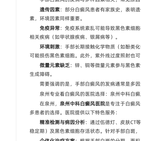
遗传因素
：部分白癜风患者有家族史，表明遗
素，环境因素同样重要。
免疫异常
：免疫系统紊乱可能导致黑色素细胞
相关疾病（如甲状腺疾病、银屑病等）。
环境刺激
：手部长期接触化学物质（如酚类化
可能损伤黑色素细胞。此外，紫外线过度照射也可
微量元素缺乏
：锌、铜等微量元素参与黑色素
生成障碍。
需要强调的是，手部白癜风的发病通常是多因
泉州专业看白癜风的医院选择：泉州中科白癜
在泉州，
泉州中科白癜风医院
是专注于白癜风
多患者的选择。医院提供以下特色服务：
精准检测与病因分析
：通过伍德灯、皮肤CT
稳定期）及黑色素细胞存活状态。针对手部白斑，
个体化治疗方案
：根据手部白斑的分期、面积