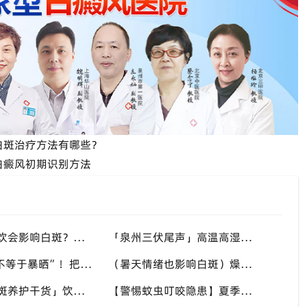
白斑治疗方法有哪些？
白癜风初期识别方法
（熬夜喝冰饮会影响白斑？）夏季不良生活习惯扰乱免疫，福建泉州中科白癜风医院提醒白斑患者做好日常养护
「泉州三伏尾声」高温高湿环境，哪些部位白斑更容易扩散？福建泉州中科白癜风医院盘点夏季白斑高发位置
“夏日光疗不等于暴晒”！把握复色有利时机，福建泉州中科白癜风医院讲讲白癜风夏季诊疗的注意事项
（暑天情绪也影响白斑）燥热易焦虑打乱免疫，福建泉州中科白癜风医院分享白癜风患者夏季情绪调节小技巧
「三伏天白斑养护干货」饮食作息双调节，减少白斑加重诱因，福建泉州中科白癜风医院为福建白斑群体科普实用知识
【警惕蚊虫叮咬隐患】夏季蚊虫多，抓破皮肤易触发同形反应，福建泉州中科白癜风医院提醒白癜风患者做好防蚊护理