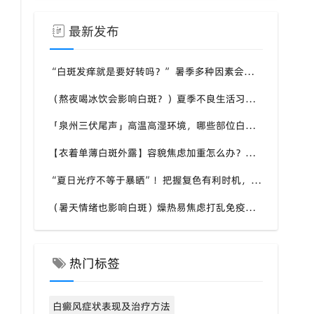
最新发布
“白斑发痒就是要好转吗？” 暑季多种因素会引发白斑瘙痒，福建泉州中科白癜风医院教你分清白斑瘙痒诱因
（熬夜喝冰饮会影响白斑？）夏季不良生活习惯扰乱免疫，福建泉州中科白癜风医院提醒白斑患者做好日常养护
「泉州三伏尾声」高温高湿环境，哪些部位白斑更容易扩散？福建泉州中科白癜风医院盘点夏季白斑高发位置
【衣着单薄白斑外露】容貌焦虑加重怎么办？福建泉州中科白癜风医院助力本地白癜风患者科学应对夏季白斑困扰
“夏日光疗不等于暴晒”！把握复色有利时机，福建泉州中科白癜风医院讲讲白癜风夏季诊疗的注意事项
（暑天情绪也影响白斑）燥热易焦虑打乱免疫，福建泉州中科白癜风医院分享白癜风患者夏季情绪调节小技巧
热门标签
白癜风症状表现及治疗方法