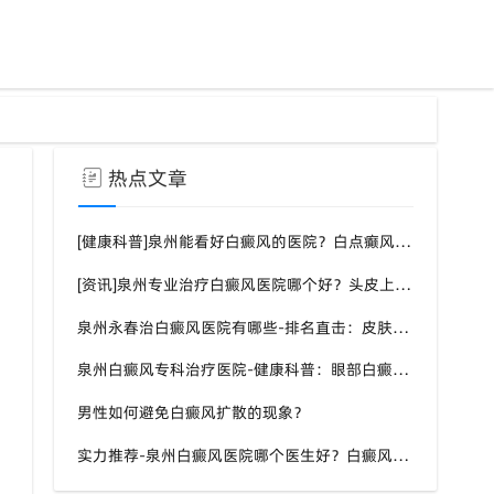
热点文章
[健康科普]泉州能看好白癜风的医院？白点癫风需要注意什么饮食？
[资讯]泉州专业治疗白癜风医院哪个好？头皮上有一块白色厚厚的头皮？
泉州永春治白癜风医院有哪些-排名直击：皮肤白斑是什么原因导致的？
泉州白癜风专科治疗医院-健康科普：眼部白癜风症状？
男性如何避免白癜风扩散的现象？
实力推荐-泉州白癜风医院哪个医生好？白癜风症状表现都有什么？