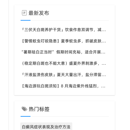
最新发布
「三伏天白斑养护干货」饮食作息双调节，减少白斑加重诱因，福建泉州中科白癜风医院为福建白斑群体科普实用知识
【警惕蚊虫叮咬隐患】夏季蚊虫多，抓破皮肤易触发同形反应，福建泉州中科白癜风医院提醒白癜风患者做好防蚊护理
“暑期祛白正当时” 假期时间充裕，适合开展白斑系统干预，福建泉州中科白癜风医院分型分期定制白斑康复方案
（稳定期白斑也不能大意）盛夏外界刺激多，忽视防护也会复发，福建泉州中科白癜风医院分享白癜风夏季维持护理知识
「汗液盐渍伤皮肤」夏天大量出汗，盐分滞留刺激白斑患处，福建泉州中科白癜风医院讲解白癜风患者夏日皮肤清洁要点
【海边游玩白斑须知】8 月海边紫外线猛烈，白斑部位缺少黑色素保护，福建泉州中科白癜风医院科普出游白斑防护方案
热门标签
白癜风症状表现及治疗方法