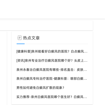
热点文章
[健康科普]泉州能看好白癜风的医院？白点癫风需要注意什么饮食？
[资讯]泉州专业治疗白癜风医院哪个好？头皮上有一块白色厚厚的头皮？
泉州永春治白癜风医院有哪些-排名直击：皮肤白斑是什么原因导致的？
泉州白癜风专科治疗医院-健康科普：眼部白癜风症状？
男性如何避免白癜风扩散的现象？
实力推荐-泉州白癜风医院哪个医生好？白癜风症状表现都有什么？