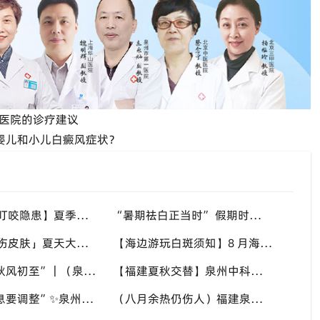
医院的诊疗建议
？婴儿和小儿白癜风症状？
【警惕蚊虫叮咬隐患】夏季蚊虫多，抓破皮肤易触发同形反应，福建泉州中科白癜风医院提醒白癜风患者做好防蚊护理
“暑期祛白正当时” 假期时间充裕，适合开展白斑系统干预，福建泉州中科白癜风医院分型分期定制白斑康复方案
「汗液盐渍伤皮肤」夏天大量出汗，盐分滞留刺激白斑患处，福建泉州中科白癜风医院讲解白癜风患者夏日皮肤清洁要点
【海边游玩白斑须知】8 月海边紫外线猛烈，白斑部位缺少黑色素保护，福建泉州中科白癜风医院科普出游白斑防护方案
“八月末，秋风初至”｜（泉州）福建泉州中科白癜风医院，聊聊白癜风换季防护关键点
【福建夏秋交替】泉州中科白癜风医院，白癜风患者，入秋之后洗澡习惯也要多注意
“立秋后作息要调整”✨泉州中科白癜风医院，白癜风患者，不良作息会影响皮肤状态
（八月余热仍伤人）福建泉州中科白癜风医院，白癜风外出，依旧要做好硬防晒措施