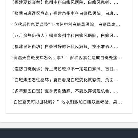
【福建夏秋交替】泉州中科白癜风医院，白癜风患者，入秋之后洗澡习惯也要多注意
「换季白斑误区盘点」福建泉州中科白癜风医院，白斑消长多变，科学对待才是正道
“立秋后作息要调整”✨泉州中科白癜风医院，白癜风患者，不良作息会影响皮肤状态
（八月余热仍伤人）福建泉州中科白癜风医院，白癜风外出，依旧要做好硬防晒措施
【福建泉州街坊】白斑时好时坏反反复复，找不准诱因，泉州中科白癜风医院帮梳理夏季白斑波动各类诱因
“高温天白斑发痒怎么回事？” 多种因素会造成白斑处瘙痒，泉州中科白癜风医院讲解白斑发痒的处理方式
（谨防白斑误诊）身上浅色斑点不一定是白癜风，盲目用药危害皮肤，泉州中科白癜风医院建议先明确白斑类型
「白斑焦虑恶性循环」夏日看见白斑变化就恐慌，负面情绪反加重病情，泉州中科白癜风医院呼吁放平心态应对
【多年顽固白斑】夏季代谢活跃，不要放弃调理机会，泉州中科白癜风医院建议结合自身情况定制改善思路
“白斑夏天可以游泳吗？” 池水刺激加日晒双重考验，泉州中科白癜风医院告知白癜风人群游泳防护要点