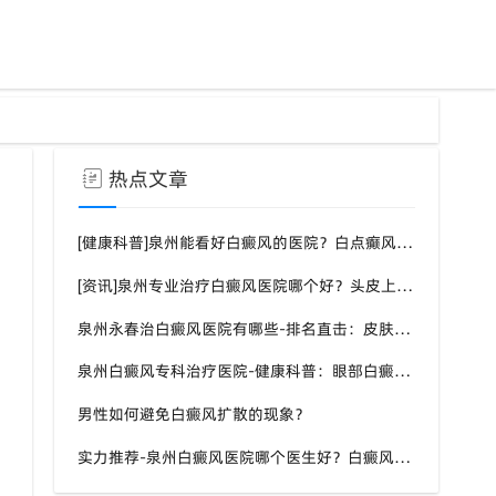
热点文章
[健康科普]泉州能看好白癜风的医院？白点癫风需要注意什么饮食？
[资讯]泉州专业治疗白癜风医院哪个好？头皮上有一块白色厚厚的头皮？
泉州永春治白癜风医院有哪些-排名直击：皮肤白斑是什么原因导致的？
泉州白癜风专科治疗医院-健康科普：眼部白癜风症状？
男性如何避免白癜风扩散的现象？
实力推荐-泉州白癜风医院哪个医生好？白癜风症状表现都有什么？