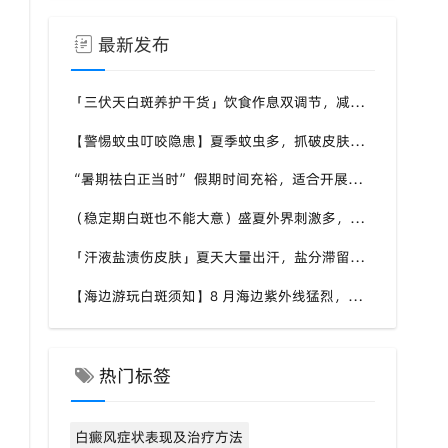
最新发布
「三伏天白斑养护干货」饮食作息双调节，减少白斑加重诱因，福建泉州中科白癜风医院为福建白斑群体科普实用知识
【警惕蚊虫叮咬隐患】夏季蚊虫多，抓破皮肤易触发同形反应，福建泉州中科白癜风医院提醒白癜风患者做好防蚊护理
“暑期祛白正当时” 假期时间充裕，适合开展白斑系统干预，福建泉州中科白癜风医院分型分期定制白斑康复方案
（稳定期白斑也不能大意）盛夏外界刺激多，忽视防护也会复发，福建泉州中科白癜风医院分享白癜风夏季维持护理知识
「汗液盐渍伤皮肤」夏天大量出汗，盐分滞留刺激白斑患处，福建泉州中科白癜风医院讲解白癜风患者夏日皮肤清洁要点
【海边游玩白斑须知】8 月海边紫外线猛烈，白斑部位缺少黑色素保护，福建泉州中科白癜风医院科普出游白斑防护方案
热门标签
白癜风症状表现及治疗方法