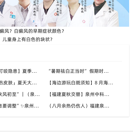
白癜风？白癜风的早期症状颜色？
院？儿童身上有白色的块状？
【警惕蚊虫叮咬隐患】夏季蚊虫多，抓破皮肤易触发同形反应，福建泉州中科白癜风医院提醒白癜风患者做好防蚊护理
“暑期祛白正当时” 假期时间充裕，适合开展白斑系统干预，福建泉州中科白癜风医院分型分期定制白斑康复方案
「汗液盐渍伤皮肤」夏天大量出汗，盐分滞留刺激白斑患处，福建泉州中科白癜风医院讲解白癜风患者夏日皮肤清洁要点
【海边游玩白斑须知】8 月海边紫外线猛烈，白斑部位缺少黑色素保护，福建泉州中科白癜风医院科普出游白斑防护方案
“八月末，秋风初至”｜（泉州）福建泉州中科白癜风医院，聊聊白癜风换季防护关键点
【福建夏秋交替】泉州中科白癜风医院，白癜风患者，入秋之后洗澡习惯也要多注意
“立秋后作息要调整”✨泉州中科白癜风医院，白癜风患者，不良作息会影响皮肤状态
（八月余热仍伤人）福建泉州中科白癜风医院，白癜风外出，依旧要做好硬防晒措施