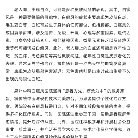
老人脚上出现白点，可能是多种皮肤问题的表现。其中，白癜
风是一种需要警惕的可能性。白癜风的症状主要表现为皮肤白斑、
毛发变白等，白斑可发生于身体的任何部位，包括脚部。白癜风的
成因复杂多样，涉及遗传、免疫、环境、心理等多重因素。遗传因
素、自身免疫系统紊乱、神经精神因素、微量元素缺乏以及环境因
素等都可能诱发白癜风。此外，老人脚上的白点还可能是老年性白
斑、贫血痣、无色素痣等其他皮肤问题。老年性白斑是皮肤老化的
表现，通常无需特殊治疗；贫血痣则是一种先天性的血管发育异
常，表现为皮肤局部色素减退；无色素痣则是出生时或出生后不久
出现的局限性白斑。
泉州中科白癜风医院坚持“患者为先，疗效为本”的服务宗
旨，将传统中医与现代技术完美融合，为患者提供个性化治疗方
案。医院设有白癜风特需门诊，针对不同年龄段和病情的患者，提
供多样化医疗服务。同时，医院还注重心理干预，帮助患者缓解焦
虑情绪，提升治疗依从性。此外，医院还积极参与和开展社会公益
事业、慈善事业，并广泛开展学术交流、技术合作及科学研究，致
力于推动福建省白癜风诊疗技术的整体发展。