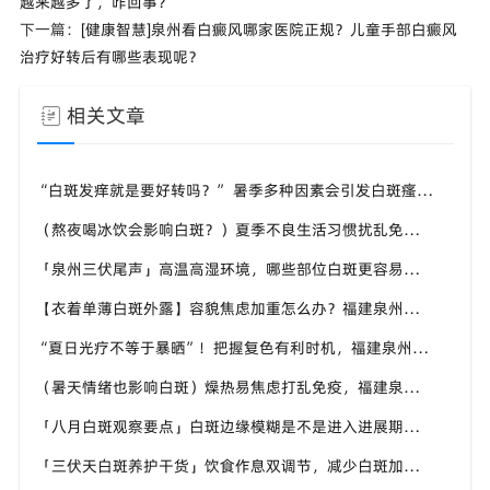
越来越多了，咋回事？
下一篇：
[健康智慧]泉州看白癜风哪家医院正规？儿童手部白癜风
治疗好转后有哪些表现呢？
相关文章
“白斑发痒就是要好转吗？” 暑季多种因素会引发白斑瘙痒，福建泉州中科白癜风医院教你分清白斑瘙痒诱因
（熬夜喝冰饮会影响白斑？）夏季不良生活习惯扰乱免疫，福建泉州中科白癜风医院提醒白斑患者做好日常养护
「泉州三伏尾声」高温高湿环境，哪些部位白斑更容易扩散？福建泉州中科白癜风医院盘点夏季白斑高发位置
【衣着单薄白斑外露】容貌焦虑加重怎么办？福建泉州中科白癜风医院助力本地白癜风患者科学应对夏季白斑困扰
“夏日光疗不等于暴晒”！把握复色有利时机，福建泉州中科白癜风医院讲讲白癜风夏季诊疗的注意事项
（暑天情绪也影响白斑）燥热易焦虑打乱免疫，福建泉州中科白癜风医院分享白癜风患者夏季情绪调节小技巧
「八月白斑观察要点」白斑边缘模糊是不是进入进展期？福建泉州中科白癜风医院教你辨别白斑病情变化信号
「三伏天白斑养护干货」饮食作息双调节，减少白斑加重诱因，福建泉州中科白癜风医院为福建白斑群体科普实用知识