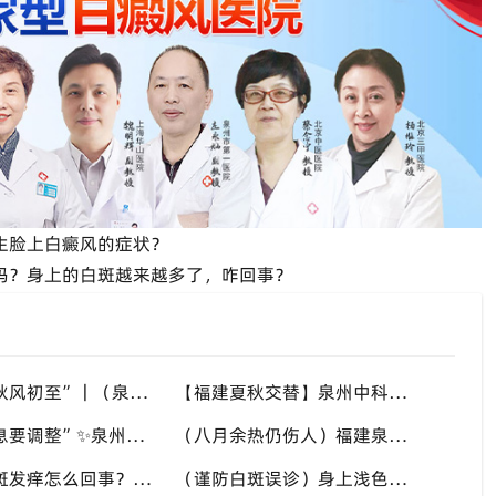
生脸上白癜风的症状？
风吗？身上的白斑越来越多了，咋回事？
“八月末，秋风初至”｜（泉州）福建泉州中科白癜风医院，聊聊白癜风换季防护关键点
【福建夏秋交替】泉州中科白癜风医院，白癜风患者，入秋之后洗澡习惯也要多注意
“立秋后作息要调整”✨泉州中科白癜风医院，白癜风患者，不良作息会影响皮肤状态
（八月余热仍伤人）福建泉州中科白癜风医院，白癜风外出，依旧要做好硬防晒措施
“高温天白斑发痒怎么回事？” 多种因素会造成白斑处瘙痒，泉州中科白癜风医院讲解白斑发痒的处理方式
（谨防白斑误诊）身上浅色斑点不一定是白癜风，盲目用药危害皮肤，泉州中科白癜风医院建议先明确白斑类型