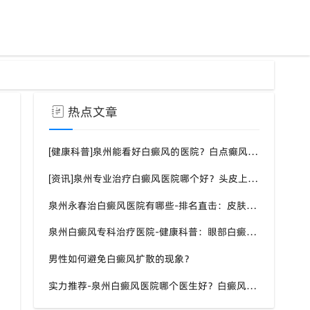
热点文章
[健康科普]泉州能看好白癜风的医院？白点癫风需要注意什么饮食？
[资讯]泉州专业治疗白癜风医院哪个好？头皮上有一块白色厚厚的头皮？
泉州永春治白癜风医院有哪些-排名直击：皮肤白斑是什么原因导致的？
泉州白癜风专科治疗医院-健康科普：眼部白癜风症状？
男性如何避免白癜风扩散的现象？
实力推荐-泉州白癜风医院哪个医生好？白癜风症状表现都有什么？