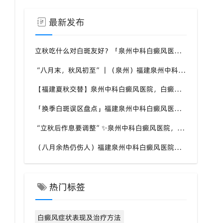
最新发布
立秋吃什么对白斑友好？「泉州中科白癜风医院」福建白癜风患者饮食不要盲目忌口
“八月末，秋风初至”｜（泉州）福建泉州中科白癜风医院，聊聊白癜风换季防护关键点
【福建夏秋交替】泉州中科白癜风医院，白癜风患者，入秋之后洗澡习惯也要多注意
「换季白斑误区盘点」福建泉州中科白癜风医院，白斑消长多变，科学对待才是正道
“立秋后作息要调整”✨泉州中科白癜风医院，白癜风患者，不良作息会影响皮肤状态
（八月余热仍伤人）福建泉州中科白癜风医院，白癜风外出，依旧要做好硬防晒措施
热门标签
白癜风症状表现及治疗方法