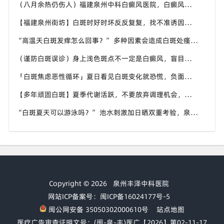
（八月余热仍伤人）福建泉州中科白癜风医院，白癜风外出，依旧要做好硬防晒措施
【福建泉州街坊】白斑时好时坏反反复复，找不准诱因，泉州中科白癜风医院帮梳理夏季白斑波动各类诱因
“高温天白斑发痒怎么回事？” 多种因素会造成白斑处瘙痒，泉州中科白癜风医院讲解白斑发痒的处理方式
（谨防白斑误诊）身上浅色斑点不一定是白癜风，盲目用药危害皮肤，泉州中科白癜风医院建议先明确白斑类型
「白斑焦虑恶性循环」夏日看见白斑变化就恐慌，负面情绪反加重病情，泉州中科白癜风医院呼吁放平心态应对
【多年顽固白斑】夏季代谢活跃，不要放弃调理机会，泉州中科白癜风医院建议结合自身情况定制改善思路
“白斑夏天可以游泳吗？” 池水刺激加日晒双重考验，泉州中科白癜风医院告知白癜风人群游泳防护要点
Copyright © 2026
泉州丰泽中科医院
网站ICP备案号：闽ICP备16024177号-5
闽公网安备 35050302000610号
站点地图
医疗广告审查证明文号：(闽-泉-丰)医广【2026】第02-11-17