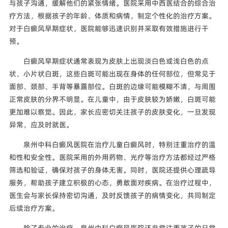
与孩子沟通，缓解他们的紧张情绪。医院采用中西医结合的综合治
疗方法，根据孩子的年龄、体质和病情，制定个性化的治疗方案。
对于白癜风早期症状，医院能够迅速识别并采取有效措施进行干
预。
白癜风早期症状通常表现为皮肤上出现淡白色或浅白色的点
状、小片状白斑，这些白斑可能出现在身体的任何部位，但常见于
面部、颈部、手背等暴露部位。白斑的边缘可能模糊不清，与周围
正常皮肤的分界不明显。在儿童中，由于皮肤较为娇嫩，白斑可能
更加难以察觉。因此，家长应密切关注孩子的皮肤变化，一旦发现
异常，应及时就医。
泉州中科白癜风医院在治疗儿童白癜风时，特别注重治疗的温
和性和安全性。医院采用的外用药物、光疗等治疗方法都经过严格
筛选和验证，确保对孩子的身体无害。同时，医院还提供心理疏导
服务，帮助孩子建立积极的心态，勇敢面对疾病。在治疗过程中，
医生会与家长保持密切沟通，及时反馈孩子的病情变化，共同制定
后续治疗方案。
除了专业的治疗，泉州中科白癜风医院还非常注重孩子的日常