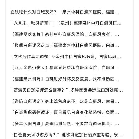
立秋吃什么对白斑友好？「泉州中科白癜风医院」福建白癜风患者饮食不要盲目忌口
“八月末，秋风初至”｜（泉州）福建泉州中科白癜风医院，聊聊白癜风换季防护关键点
【福建夏秋交替】泉州中科白癜风医院，白癜风患者，入秋之后洗澡习惯也要多注意
「换季白斑误区盘点」福建泉州中科白癜风医院，白斑消长多变，科学对待才是正道
“立秋后作息要调整”✨泉州中科白癜风医院，白癜风患者，不良作息会影响皮肤状态
（八月余热仍伤人）福建泉州中科白癜风医院，白癜风外出，依旧要做好硬防晒措施
【福建泉州街坊】白斑时好时坏反反复复，找不准诱因，泉州中科白癜风医院帮梳理夏季白斑波动各类诱因
“高温天白斑发痒怎么回事？” 多种因素会造成白斑处瘙痒，泉州中科白癜风医院讲解白斑发痒的处理方式
（谨防白斑误诊）身上浅色斑点不一定是白癜风，盲目用药危害皮肤，泉州中科白癜风医院建议先明确白斑类型
「白斑焦虑恶性循环」夏日看见白斑变化就恐慌，负面情绪反加重病情，泉州中科白癜风医院呼吁放平心态应对
【多年顽固白斑】夏季代谢活跃，不要放弃调理机会，泉州中科白癜风医院建议结合自身情况定制改善思路
“白斑夏天可以游泳吗？” 池水刺激加日晒双重考验，泉州中科白癜风医院告知白癜风人群游泳防护要点