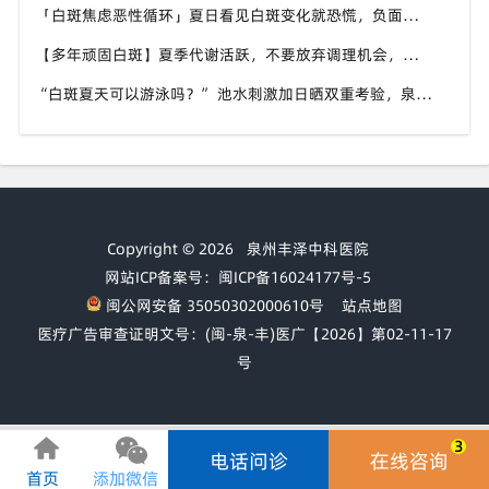
「白斑焦虑恶性循环」夏日看见白斑变化就恐慌，负面情绪反加重病情，泉州中科白癜风医院呼吁放平心态应对
【多年顽固白斑】夏季代谢活跃，不要放弃调理机会，泉州中科白癜风医院建议结合自身情况定制改善思路
“白斑夏天可以游泳吗？” 池水刺激加日晒双重考验，泉州中科白癜风医院告知白癜风人群游泳防护要点
Copyright © 2026
泉州丰泽中科医院
网站ICP备案号：闽ICP备16024177号-5
闽公网安备 35050302000610号
站点地图
医疗广告审查证明文号：(闽-泉-丰)医广【2026】第02-11-17
号
3
电话问诊
在线咨询
首页
添加微信