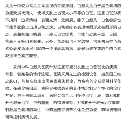
风是一种较为常见且需重视的可能原因。白癜风是由于黑色素细胞
功能受损或消失，使得皮肤上出现大小不等的白斑。这些白斑形状
不规则，边界清晰，表面光滑，无鳞屑。除了白癜风，白色糠疹也
可能导致脸上出现白色斑块。白色糠疹多表现为圆形或椭圆形的白
斑，表面有细小鳞屑，一般无自觉症状，可能与皮肤干燥、日晒、
营养不良等因素有关。另外，花斑癣也不容忽视，它是由马拉色菌
感染表皮角质层引起的一种浅表真菌病，表现为散在或融合的色素
减退或色素沉着斑。
泉州中科白癜风医院针对这些可能引发脸上白色斑块的疾病，
有着一套完善的诊疗流程。医院采用先进的检测设备，如美国三维
皮肤CT，能精准检测出黑色素脱失程度，为疾病的诊断提供科学依
据。在确诊病因后，医院会根据患者的具体情况制定个性化的治疗
方案。对于白癜风患者，医院会综合运用多种治疗手段，如308准
分子激光治疗、中药熏蒸、药物调理等。308准分子激光治疗能够
刺激黑色素细胞再生，中药熏蒸可调节机体免疫功能，药物调理则
辅助控制病情发展。