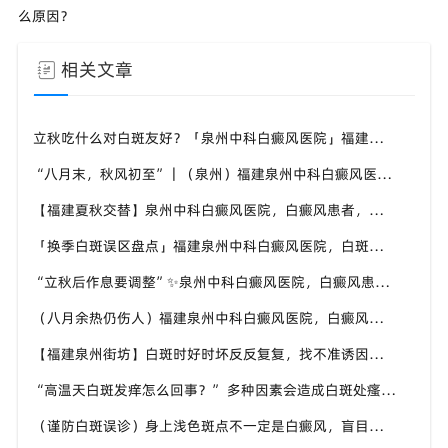
么原因？
相关文章
立秋吃什么对白斑友好？「泉州中科白癜风医院」福建白癜风患者饮食不要盲目忌口
“八月末，秋风初至”｜（泉州）福建泉州中科白癜风医院，聊聊白癜风换季防护关键点
【福建夏秋交替】泉州中科白癜风医院，白癜风患者，入秋之后洗澡习惯也要多注意
「换季白斑误区盘点」福建泉州中科白癜风医院，白斑消长多变，科学对待才是正道
“立秋后作息要调整”✨泉州中科白癜风医院，白癜风患者，不良作息会影响皮肤状态
（八月余热仍伤人）福建泉州中科白癜风医院，白癜风外出，依旧要做好硬防晒措施
【福建泉州街坊】白斑时好时坏反反复复，找不准诱因，泉州中科白癜风医院帮梳理夏季白斑波动各类诱因
“高温天白斑发痒怎么回事？” 多种因素会造成白斑处瘙痒，泉州中科白癜风医院讲解白斑发痒的处理方式
（谨防白斑误诊）身上浅色斑点不一定是白癜风，盲目用药危害皮肤，泉州中科白癜风医院建议先明确白斑类型