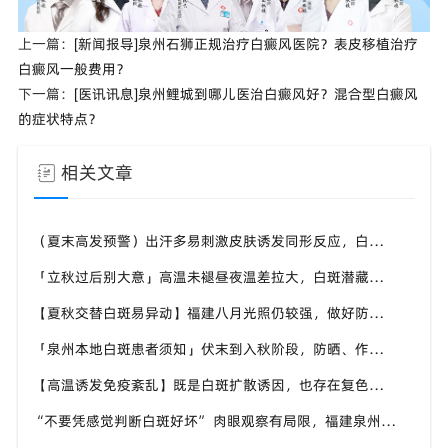
上一篇：
[新闻报导]泉州石狮正规治疗白癜风医院？表皮移植治疗
白癜风一般费用？
下一篇：
[医讯讯息]泉州鲤城到哪儿医治白癜风好？混合型白癜风
的症状特点？
相关文章
（夏末高发预警）出汗多易刺激皮肤诱发同形反应，白斑要做好皮肤清洁，福建泉州中科白癜风医院科普日常防护细节
「立秋过后别大意」高温未褪昼夜温差拉大，白斑潜藏波动风险，福建泉州中科白癜风医院分享白斑人群换季养护要点
【夏秋交替白斑易异动】福建八月光照仍较强，做好防晒保湿维稳，福建泉州中科白癜风医院提醒切勿盲目中断白斑调理
「泉州本地白斑患者须知」伏末到入秋阶段，防晒、作息、情绪三件事要抓好，福建泉州中科白癜风医院给出养护指南
【高温诱发免疫紊乱】既是白斑扩散诱因，也存在复色机遇，福建泉州中科白癜风医院客观解读夏季白癜风双重属性
“不要凭感觉判断白斑好坏” 肉眼观察有局限，福建泉州中科白癜风医院告诉白癜风患者定期专科检查的必要性