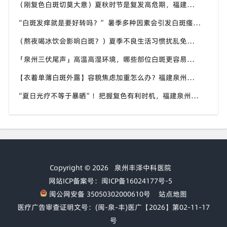
（刚复色白斑切莫大意）夏秋时节是复发高危期，福建泉州中科白癜风医院提醒白斑巩固期坚持规范管理很关键
“白斑发痒就是要好转吗？” 暑季多种因素会引发白斑瘙痒，福建泉州中科白癜风医院教你分清白斑瘙痒诱因
（熬夜喝冰饮会影响白斑？）夏季不良生活习惯扰乱免疫，福建泉州中科白癜风医院提醒白斑患者做好日常养护
「泉州三伏尾声」高温高湿环境，哪些部位白斑更容易扩散？福建泉州中科白癜风医院盘点夏季白斑高发位置
【衣着单薄白斑外露】容貌焦虑加重怎么办？福建泉州中科白癜风医院助力本地白癜风患者科学应对夏季白斑困扰
“夏日光疗不等于暴晒”！把握复色有利时机，福建泉州中科白癜风医院讲讲白癜风夏季诊疗的注意事项
Copyright © 2026
泉州丰泽中科医院
网站ICP备案号：闽ICP备16024177号-5
闽公网安备 35050302000610号
站点地图
医疗广告审查证明文号：(闽-泉-丰)医广【2026】第02-11-17
号