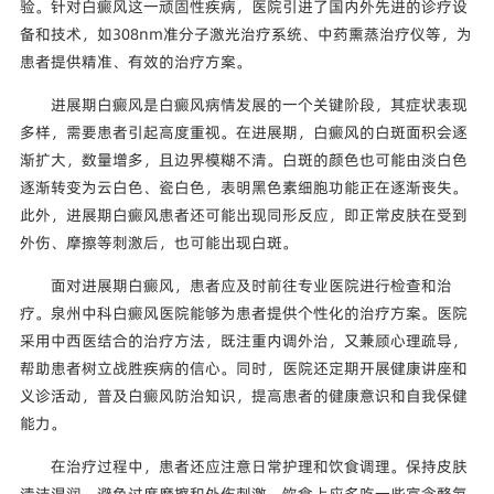
验。针对白癜风这一顽固性疾病，医院引进了国内外先进的诊疗设
备和技术，如308nm准分子激光治疗系统、中药熏蒸治疗仪等，为
患者提供精准、有效的治疗方案。
进展期白癜风是白癜风病情发展的一个关键阶段，其症状表现
多样，需要患者引起高度重视。在进展期，白癜风的白斑面积会逐
渐扩大，数量增多，且边界模糊不清。白斑的颜色也可能由淡白色
逐渐转变为云白色、瓷白色，表明黑色素细胞功能正在逐渐丧失。
此外，进展期白癜风患者还可能出现同形反应，即正常皮肤在受到
外伤、摩擦等刺激后，也可能出现白斑。
面对进展期白癜风，患者应及时前往专业医院进行检查和治
疗。泉州中科白癜风医院能够为患者提供个性化的治疗方案。医院
采用中西医结合的治疗方法，既注重内调外治，又兼顾心理疏导，
帮助患者树立战胜疾病的信心。同时，医院还定期开展健康讲座和
义诊活动，普及白癜风防治知识，提高患者的健康意识和自我保健
能力。
在治疗过程中，患者还应注意日常护理和饮食调理。保持皮肤
清洁湿润，避免过度摩擦和外伤刺激。饮食上应多吃一些富含酪氨