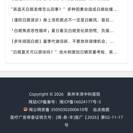
“高温天白斑发痒怎么回事？” 多种因素会造成白斑处瘙痒，泉州中科白癜风医院讲解白斑发痒的处理方式
（谨防白斑误诊）身上浅色斑点不一定是白癜风，盲目用药危害皮肤，泉州中科白癜风医院建议先明确白斑类型
「白斑焦虑恶性循环」夏日看见白斑变化就恐慌，负面情绪反加重病情，泉州中科白癜风医院呼吁放平心态应对
【多年顽固白斑】夏季代谢活跃，不要放弃调理机会，泉州中科白癜风医院建议结合自身情况定制改善思路
“白斑夏天可以游泳吗？” 池水刺激加日晒双重考验，泉州中科白癜风医院告知白癜风人群游泳防护要点
Copyright © 2026
泉州丰泽中科医院
网站ICP备案号：闽ICP备16024177号-5
闽公网安备 35050302000610号
站点地图
医疗广告审查证明文号：(闽-泉-丰)医广【2026】第02-11-17
号