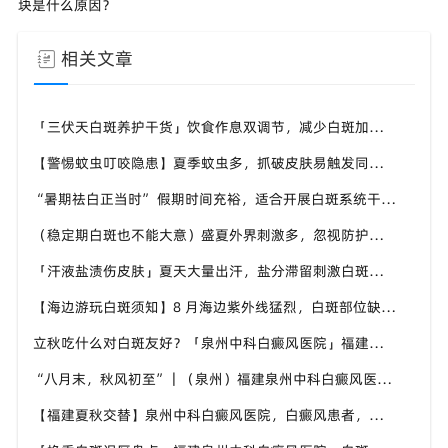
块是什么原因？
相关文章
「三伏天白斑养护干货」饮食作息双调节，减少白斑加重诱因，福建泉州中科白癜风医院为福建白斑群体科普实用知识
【警惕蚊虫叮咬隐患】夏季蚊虫多，抓破皮肤易触发同形反应，福建泉州中科白癜风医院提醒白癜风患者做好防蚊护理
“暑期祛白正当时” 假期时间充裕，适合开展白斑系统干预，福建泉州中科白癜风医院分型分期定制白斑康复方案
（稳定期白斑也不能大意）盛夏外界刺激多，忽视防护也会复发，福建泉州中科白癜风医院分享白癜风夏季维持护理知识
「汗液盐渍伤皮肤」夏天大量出汗，盐分滞留刺激白斑患处，福建泉州中科白癜风医院讲解白癜风患者夏日皮肤清洁要点
【海边游玩白斑须知】8 月海边紫外线猛烈，白斑部位缺少黑色素保护，福建泉州中科白癜风医院科普出游白斑防护方案
立秋吃什么对白斑友好？「泉州中科白癜风医院」福建白癜风患者饮食不要盲目忌口
“八月末，秋风初至”｜（泉州）福建泉州中科白癜风医院，聊聊白癜风换季防护关键点
【福建夏秋交替】泉州中科白癜风医院，白癜风患者，入秋之后洗澡习惯也要多注意