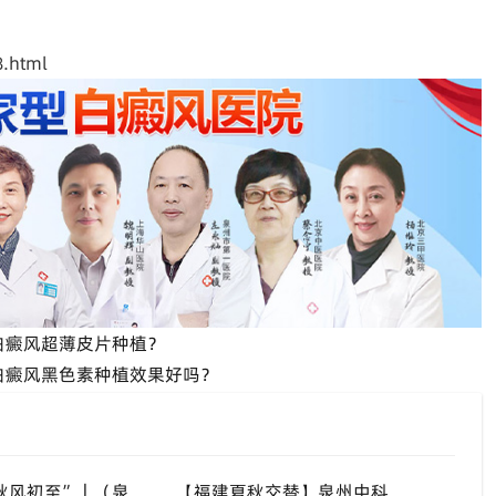
.html
白癜风超薄皮片种植？
白癜风黑色素种植效果好吗？
“八月末，秋风初至”｜（泉州）福建泉州中科白癜风医院，聊聊白癜风换季防护关键点
【福建夏秋交替】泉州中科白癜风医院，白癜风患者，入秋之后洗澡习惯也要多注意