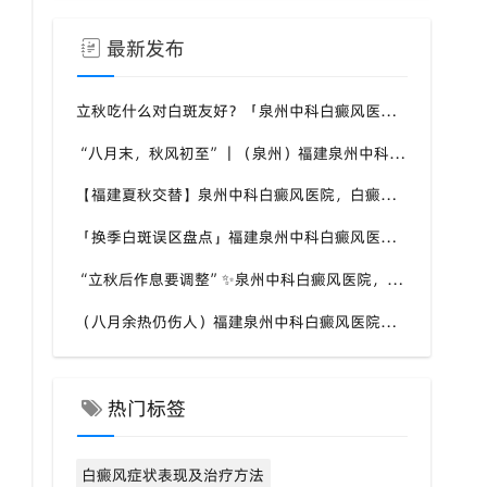
最新发布
立秋吃什么对白斑友好？「泉州中科白癜风医院」福建白癜风患者饮食不要盲目忌口
“八月末，秋风初至”｜（泉州）福建泉州中科白癜风医院，聊聊白癜风换季防护关键点
【福建夏秋交替】泉州中科白癜风医院，白癜风患者，入秋之后洗澡习惯也要多注意
「换季白斑误区盘点」福建泉州中科白癜风医院，白斑消长多变，科学对待才是正道
“立秋后作息要调整”✨泉州中科白癜风医院，白癜风患者，不良作息会影响皮肤状态
（八月余热仍伤人）福建泉州中科白癜风医院，白癜风外出，依旧要做好硬防晒措施
热门标签
白癜风症状表现及治疗方法