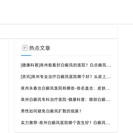
热点文章
[健康科普]泉州能看好白癜风的医院？白点癫风需要注意什么饮食？
[资讯]泉州专业治疗白癜风医院哪个好？头皮上有一块白色厚厚的头皮？
泉州永春治白癜风医院有哪些-排名直击：皮肤白斑是什么原因导致的？
泉州白癜风专科治疗医院-健康科普：眼部白癜风症状？
男性如何避免白癜风扩散的现象？
实力推荐-泉州白癜风医院哪个医生好？白癜风症状表现都有什么？