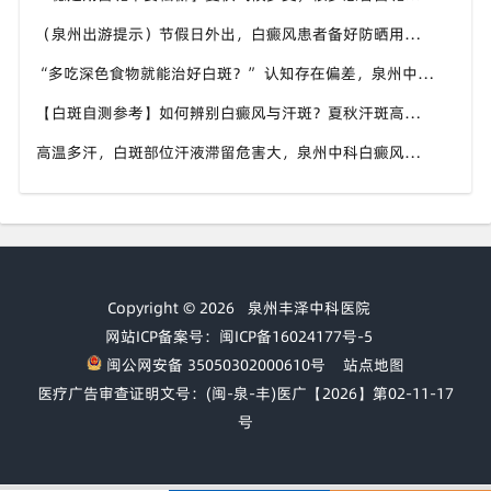
（泉州出游提示）节假日外出，白癜风患者备好防晒用品，泉州中科白癜风医院避开白斑扩散各类诱因
“多吃深色食物就能治好白斑？” 认知存在偏差，泉州中科白癜风医院科普白癜风营养补充正确方式
【白斑自测参考】如何辨别白癜风与汗斑？夏秋汗斑高发易混淆，泉州中科白癜风医院专业鉴别白斑类型
高温多汗，白斑部位汗液滞留危害大，泉州中科白癜风医院提醒白癜风患者出汗后及时清洁肌肤
Copyright © 2026
泉州丰泽中科医院
网站ICP备案号：闽ICP备16024177号-5
闽公网安备 35050302000610号
站点地图
医疗广告审查证明文号：(闽-泉-丰)医广【2026】第02-11-17
号