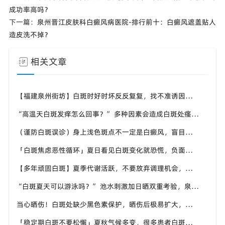
成功率高吗？
下一篇：
泉州晋江皮肤科白癜风病医院-排行前十：白癜风遮盖贴人
造皮洗不掉？
相关文章
【福建泉州街坊】白斑时好时坏反反复复，找不准诱因，泉州中科白癜风医院帮梳理夏季白斑波动各类诱因
“高温天白斑发痒怎么回事？” 多种因素会造成白斑处瘙痒，泉州中科白癜风医院讲解白斑发痒的处理方式
（谨防白斑误诊）身上浅色斑点不一定是白癜风，盲目用药危害皮肤，泉州中科白癜风医院建议先明确白斑类型
「白斑焦虑恶性循环」夏日看见白斑变化就恐慌，负面情绪反加重病情，泉州中科白癜风医院呼吁放平心态应对
【多年顽固白斑】夏季代谢活跃，不要放弃调理机会，泉州中科白癜风医院建议结合自身情况定制改善思路
“白斑夏天可以游泳吗？” 池水刺激加日晒双重考验，泉州中科白癜风医院告知白癜风人群游泳防护要点
当心晒伤！白斑处缺少黑色素保护，晒伤后极易扩大，泉州中科白癜风医院教白癜风患者科学抵御日晒
「稳定期白斑不要松懈」夏秋气候多变，很多患者白斑再度活跃，泉州中科白癜风医院定期复查很重要